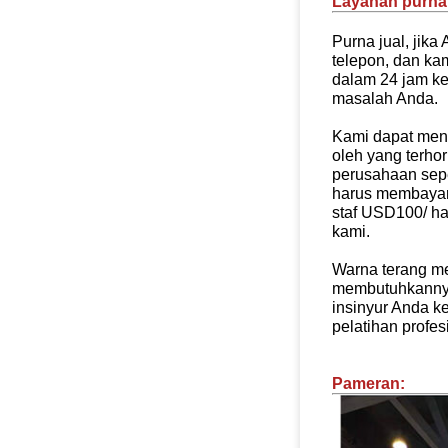
Layanan purna 
Purna jual, jik
telepon, dan k
dalam 24 jam ke
masalah Anda.
Kami dapat meng
oleh yang terho
perusahaan sepe
harus membayar
staf USD100/ ha
kami.
Warna terang me
membutuhkanny
insinyur Anda k
pelatihan profes
Pameran: