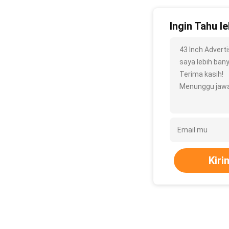
Ingin Tahu le
43 Inch Advert
saya lebih banya
Terima kasih!
Menunggu jawa
Kiri