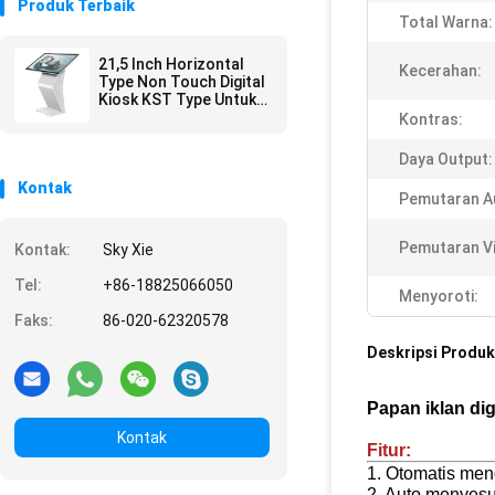
Produk Terbaik
Total Warna:
21,5 Inch Horizontal
Kecerahan:
Type Non Touch Digital
Kiosk KST Type Untuk
Permintaan Informasi
Kontras:
Daya Output:
Kontak
Pemutaran A
Pemutaran V
Kontak:
Sky Xie
Tel:
+86-18825066050
Menyoroti:
Faks:
86-020-62320578
Deskripsi Produk
Papan iklan di
Kontak
Fitur:
1. Otomatis men
2. Auto menyesu