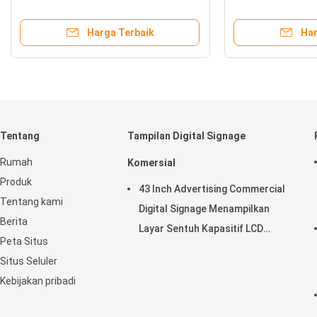
Menampilkan Kecerahan Ultra
Play Network Di
Tinggi Untuk Tampilan Jendela
Harga Terbaik
Har
Tentang
Tampilan Digital Signage
Rumah
Komersial
Produk
43 Inch Advertising Commercial
Tentang kami
Digital Signage Menampilkan
Berita
Layar Sentuh Kapasitif LCD
Peta Situs
Horisontal
Situs Seluler
Kebijakan pribadi