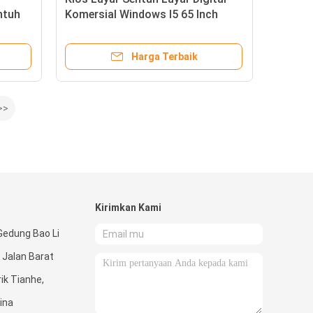
ntuh
Komersial Windows I5 65 Inch
1920 * 1080
Harga Terbaik
>>
Kirimkan Kami
Gedung Bao Li
 Jalan Barat
rik Tianhe,
ina