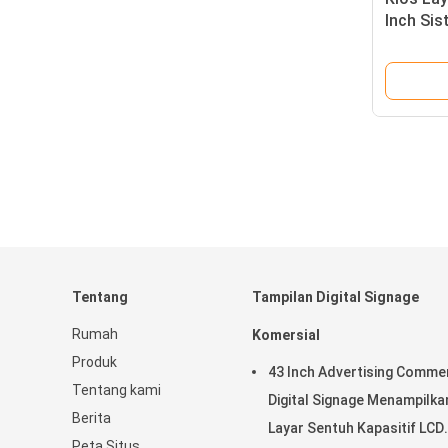
Inch Sis
Sentuh 
Tentang
Tampilan Digital Signage
Rumah
Komersial
Produk
43 Inch Advertising Commer
Tentang kami
Digital Signage Menampilka
Berita
Layar Sentuh Kapasitif LCD
Peta Situs