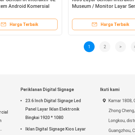
tem Android Komersial
Museum / Monitor Layar Se
Inframerah
Windows I3 65
Harga Terbaik
Harga Terbaik
1
2
>
Periklanan Digital Signage
Ikuti kami
23.6 Inch Digital Signage Led
Kamar 1808, 
Panel Layar Iklan Elektronik
Zhong Cheng,
cial
Bingkai 1920 * 1080
n
Longkou, dist
Iklan Digital Signage Kios Layar
Guangzhou, C