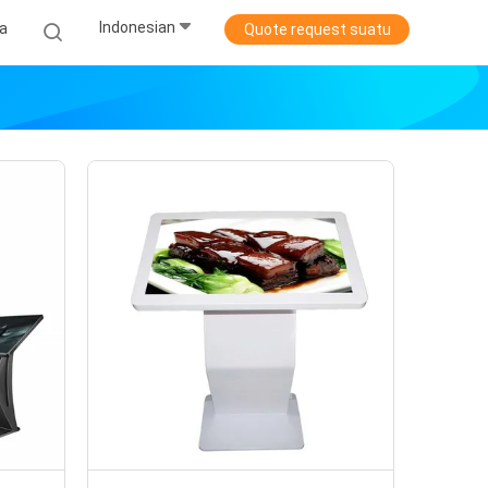
Indonesian
ta
Quote request suatu