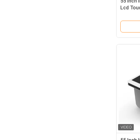
55 Inch I
Lcd Tou
Untuk R