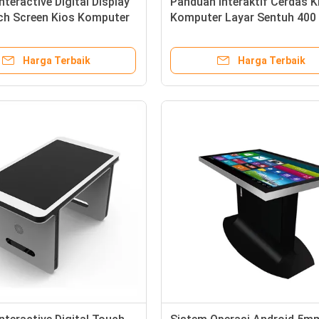
nteractive Digital Display
Panduan Interaktif Cerdas K
ch Screen Kios Komputer
Komputer Layar Sentuh 400
estoran
Cd/M2 Untuk Bank
Harga Terbaik
Harga Terbaik