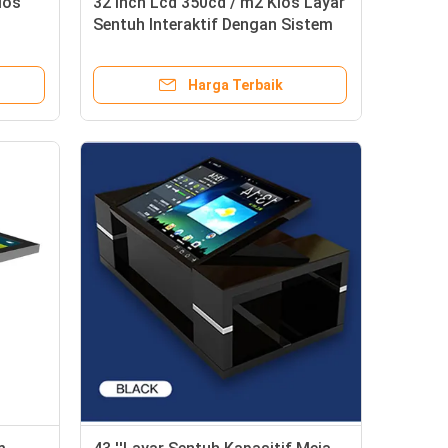
ios
32 Inch Lcd 350cd / m2 Kios Layar
Sentuh Interaktif Dengan Sistem
Pos
Harga Terbaik