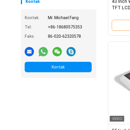
43 Inch 
Kontak
TFT LCD
Pengatu
Kontak:
Mr. Michael Fang
Tel:
+86-18680575353
Faks:
86-020-62320578
Kontak