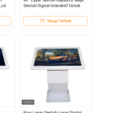
m
43 ''Layar Sentuh Kapasitif Meja
Lcd
Sentuh Digital Interaktif Untuk
Hiburan KTV
Harga Terbaik
Kios Layar Sentuh Layar Digital