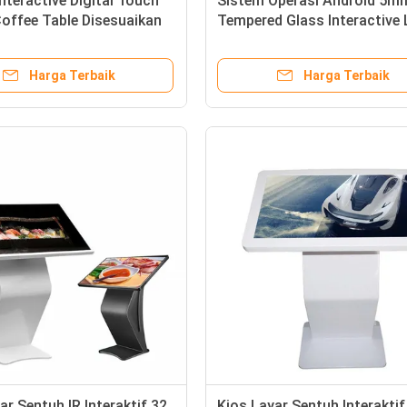
Interactive Digital Touch
Sistem Operasi Android 5m
offee Table Disesuaikan
Tempered Glass Interactive 
all
Display Dengan Video Game
Harga Terbaik
Harga Terbaik
ar Sentuh IR Interaktif 32
Kios Layar Sentuh Interaktif