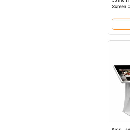
55 Inch 
Screen C
Untuk M
Kios Lay