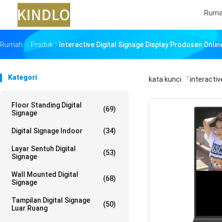
Rum
Rumah
Produk
Interactive Digital Signage Display Produsen Onlin
Kategori
kata kunci
「interactive
Floor Standing Digital
(69)
Signage
Digital Signage Indoor
(34)
Layar Sentuh Digital
(53)
Signage
Wall Mounted Digital
(68)
Signage
Tampilan Digital Signage
(50)
Luar Ruang