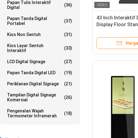
Papan Tulis Interaktif
(36)
Digital
43 Inch Interaktif
Papan Tanda Digital
(37)
Portabel
Display Floor Stan
Android 5x 6x
Kios Non Sentuh
(31)
Harga
Kios Layar Sentuh
(33)
Interaktif
LCD Digital Signage
(27)
Papan Tanda Digital LED
(19)
Periklanan Digital Signage
(21)
Tampilan Digital Signage
(26)
Komersial
Pengenalan Wajah
(18)
Termometer Inframerah