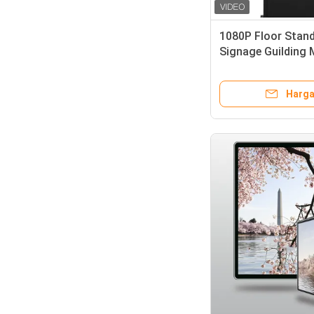
1080P Floor Stand
Signage Guilding
Temperded
Harga