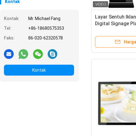
Kontak
Layar Sentuh Ikla
Kontak:
Mr. Michael Fang
Digital Signage Pl
Tel:
+86-18680575353
Faks:
86-020-62320578
Harga
Kontak