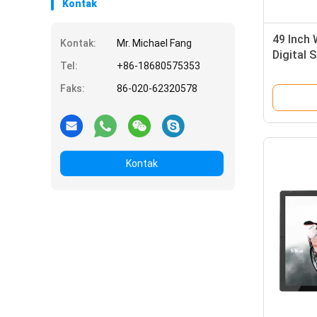
Kontak
49 Inch 
Kontak:
Mr. Michael Fang
Digital 
Tel:
+86-18680575353
Interakti
Faks:
86-020-62320578
Kontak