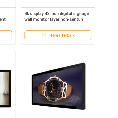
l
4k display 43 inch digital signage
ent
wall monitor layar non-sentuh
untuk supermarket
Harga Terbaik