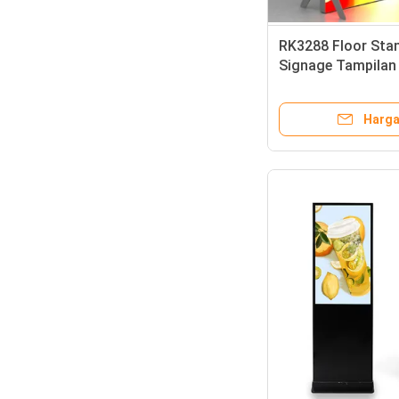
RK3288 Floor Stan
Signage Tampilan 
Tipis Lightbox
Harga