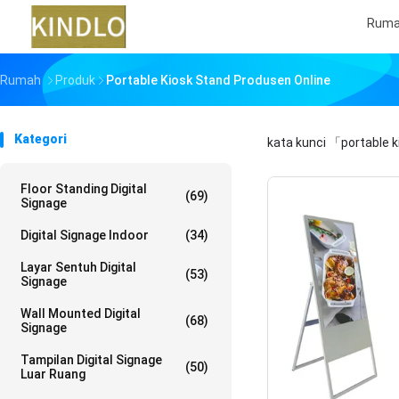
Rum
Rumah
Produk
Portable Kiosk Stand Produsen Online
Kategori
kata kunci
「portable 
Floor Standing Digital
(69)
Signage
Digital Signage Indoor
(34)
Layar Sentuh Digital
(53)
Signage
Wall Mounted Digital
(68)
Signage
Tampilan Digital Signage
(50)
Luar Ruang