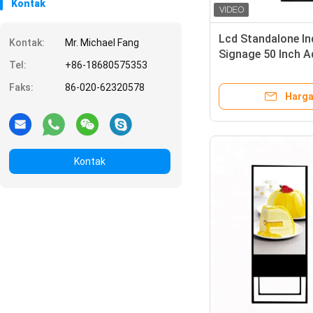
Kontak
Lcd Standalone In
Kontak:
Mr. Michael Fang
Signage 50 Inch A
Tel:
+86-18680575353
1920 * 1080
Faks:
86-020-62320578
Harga
Kontak