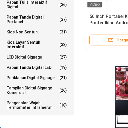
Papan Tulis Interaktif
(36)
Digital
50 Inch Portabel K
Papan Tanda Digital
(37)
Portabel
Poster Iklan Andr
Perbelanjaan Sup
Kios Non Sentuh
(31)
Harga
Kios Layar Sentuh
(33)
Interaktif
LCD Digital Signage
(27)
Papan Tanda Digital LED
(19)
Periklanan Digital Signage
(21)
Tampilan Digital Signage
(26)
Komersial
Pengenalan Wajah
(18)
Termometer Inframerah