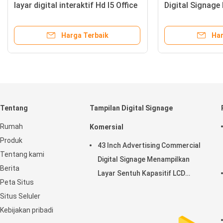
gan Lobi
layar digital interaktif Hd I5 Office
ah
Spport
baik
Harga Terbaik
Tentang
Tampilan Digital Signage
Rumah
Komersial
Produk
43 Inch Advertising Commercial
Tentang kami
Digital Signage Menampilkan
Berita
Layar Sentuh Kapasitif LCD
Peta Situs
Horisontal
Situs Seluler
Kebijakan pribadi