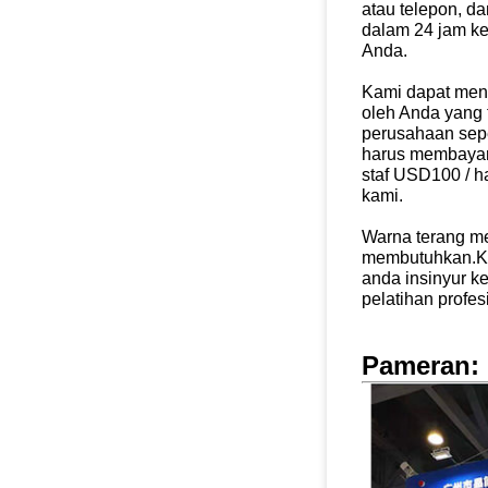
atau telepon, 
dalam 24 jam
ke
Anda.
Kami dapat meng
oleh Anda yang 
perusahaan
sep
harus membayar
staf USD100 / ha
kami.
Warna terang me
membutuhkan.K
anda
insinyur 
pelatihan profesi
Pameran: