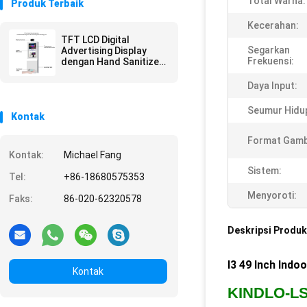
Total Warna:
Produk Terbaik
Kecerahan:
TFT LCD Digital
Segarkan
Advertising Display
Frekuensi:
dengan Hand Sanitizer
Dispenser dan Kios
Pemeriksaan Suhu
Daya Input:
Termal
Seumur Hidu
Kontak
Format Gamb
Kontak:
Michael Fang
Sistem:
Tel:
+86-18680575353
Menyoroti:
Faks:
86-020-62320578
Deskripsi Produk
I3 49 Inch Indo
Kontak
KINDLO-LS