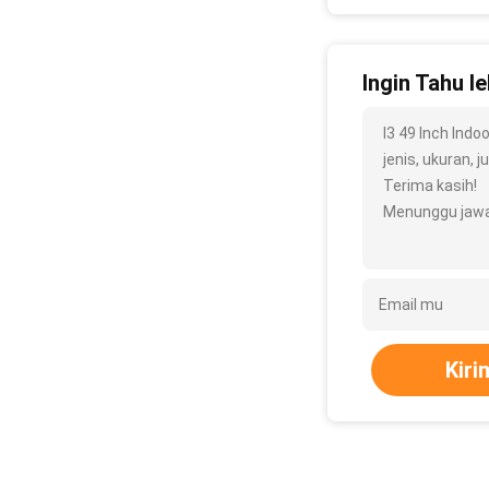
Ingin Tahu le
I3 49 Inch Indo
jenis, ukuran, j
Terima kasih!
Menunggu jawa
Kiri