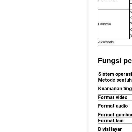
F
F
A
K
P
Lainnya
K
B
Aksesoris
Fungsi pe
Sistem operasi
Metode sentuh
Keamanan ting
Format video
Format audio
Format gamba
Format lain
Divisi layar