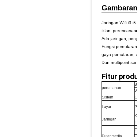
Gambaran
Jaringan Wifi i3 i
iklan, perencanaa
Ada jaringan, pen
Fungsi pemutaran 
gaya pemutaran, d
Dan multip
oi
nt se
Fitur prod
B
perumahan
W
Sistem
Layar
P
K
Jaringan
F
F
Putar media