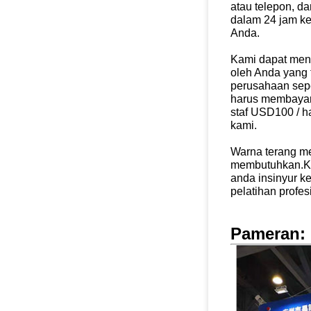
atau telepon, 
dalam 24 jam
ke
Anda.
Kami dapat meng
oleh Anda yang 
perusahaan
sep
harus membayar
staf USD100 / ha
kami.
Warna terang me
membutuhkan.K
anda
insinyur 
pelatihan profesi
Pameran: