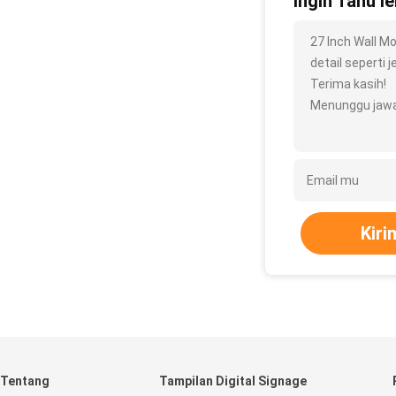
Ingin Tahu le
27 Inch Wall M
detail seperti j
Terima kasih!
Menunggu jawa
Kiri
Tentang
Tampilan Digital Signage