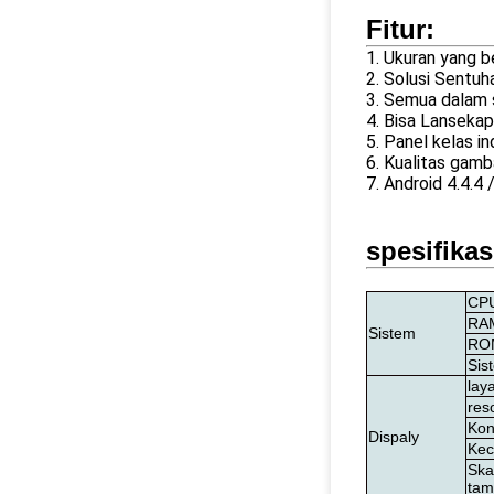
Fitur:
1. Ukuran yang be
2. Solusi Sentu
3. Semua dalam s
4. Bisa Lansekap
5. Panel kelas i
6. Kualitas gam
7. Android 4.4.4 /
spesifikas
CP
RA
Sistem
RO
Sis
lay
res
Kon
Dispaly
Kec
Ska
tam