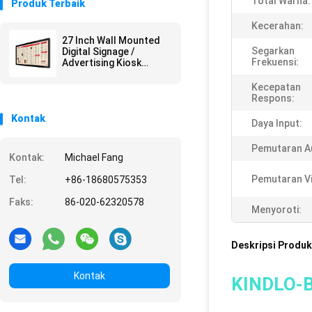
Total Warna:
Produk Terbaik
Kecerahan:
27 Inch Wall Mounted
Segarkan
Digital Signage /
Frekuensi:
Advertising Kiosk
Stand Mall Advertising
Kecepatan
Respons:
Kontak
Daya Input:
Pemutaran A
Kontak:
Michael Fang
Pemutaran V
Tel:
+86-18680575353
Faks:
86-020-62320578
Menyoroti:
Deskripsi Produk
Kontak
KINDLO-