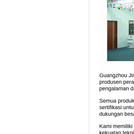
Guangzhou Jin
produsen peral
pengalaman da
Semua produk 
sertifikasi un
dukungan besar
Kami memiliki
kekuatan tekn