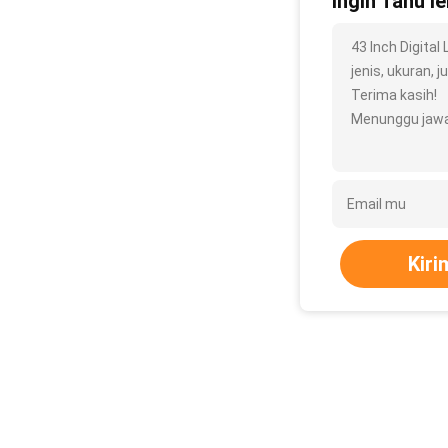
Ingin Tahu le
43 Inch Digital
jenis, ukuran, j
Terima kasih!
Menunggu jawa
Kiri