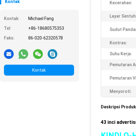
Kontak
Kecerahan:
Layar Sentuh
Kontak:
Michael Fang
Tel:
+86-18680575353
Sudut Panda
Faks:
86-020-62320578
Kontras:
Suhu Kerja:
Pemutaran A
Kontak
Pemutaran V
Menyoroti:
Deskripsi Produk
43 inci adverti
KINDLO-