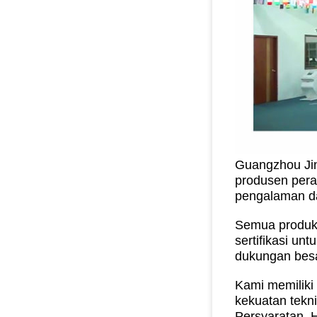
Guangzhou Jin
produsen peral
pengalaman da
Semua produk 
sertifikasi un
dukungan besar
Kami memiliki
kekuatan tekn
Persyaratan.
H