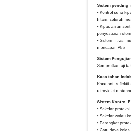
Sistem pendingi
• Kontrol suhu ki
hitam, seluruh me
• Kipas aliran sen
penyesuaian otoma
• Sistem filtrasi 
mencapai IP55
Sistem Pengujia
Semprotkan uji tah
Kaca tahan leda
Kaca anti-reflekti
ultraviolet matah
Sistem Kontrol E
• Sakelar proteksi
• Sakelar waktu k
• Perangkat protek
• Catu daya kelas 