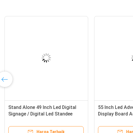
ital
Stand Alone 49 Inch Led Digital
all
Signage / Digital Led Standee
Android Wifi Type
aik
Harga Terbaik