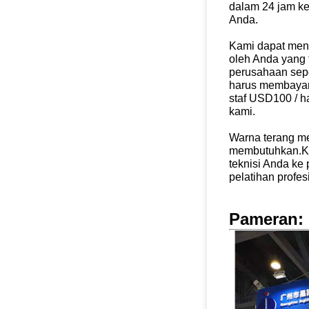
dalam 24 jam
ke
Anda.
Kami dapat meng
oleh Anda yang 
perusahaan
sep
harus membayar
staf USD100 / ha
kami.
Warna terang me
membutuhkan.K
teknisi Anda ke
pelatihan profesi
Pameran: