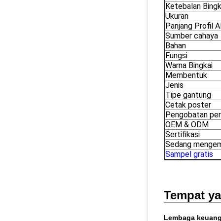
Ketebalan Bingk
Ukuran
Panjang Profil 
Sumber cahaya
Bahan
Fungsi
Warna Bingkai
Membentuk
Jenis
Tipe gantung
Cetak poster
Pengobatan pe
OEM & ODM
Sertifikasi
Sedang menge
Sampel gratis
Tempat ya
Lembaga keuan