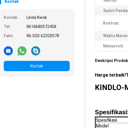
Sentuh:
Kontak
Sudut Panda
Kontak:
Linda Kwok
Kontras:
Tel:
8618680572458
Faks:
86-020-62320578
Waktu Meres
Menyoroti:
Deskripsi Produk
Kontak
Harga terbaik!T
KINDLO-
Spesifikasi
Spesifikasi
Model