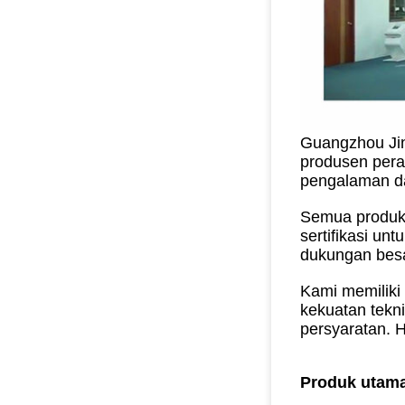
Guangzhou Jin
produsen peral
pengalaman da
Semua produk 
sertifikasi un
dukungan besar
Kami memiliki
kekuatan tekn
persyaratan.
H
Produk utama