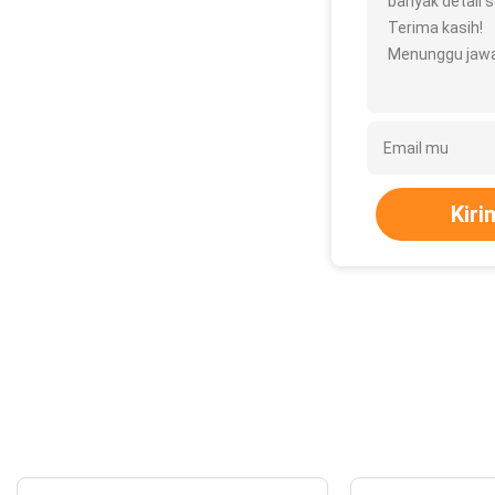
banyak detail se
Terima kasih!
Menunggu jawa
Kiri