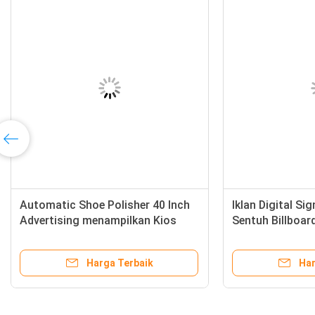
Automatic Shoe Polisher 40 Inch
Iklan Digital Si
Advertising menampilkan Kios
Sentuh Billboar
Digital Signage
Sepatu Berkilau
Harga Terbaik
Har