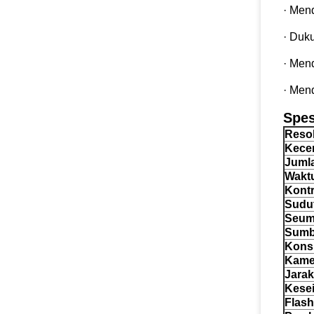
· Men
· Duk
· Men
· Mend
Spes
Resol
Kece
Juml
Wakt
Kont
Sudu
Seum
Sumbe
Kons
Kame
Jarak
Kese
Flas