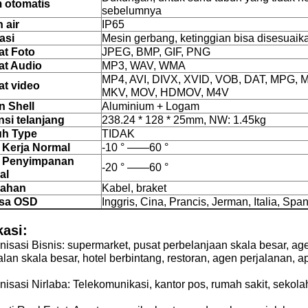
 otomatis
sebelumnya
 air
IP65
asi
Mesin gerbang, ketinggian bisa disesuaik
at Foto
JPEG, BMP, GIF, PNG
at Audio
MP3, WAV, WMA
MP4, AVI, DIVX, XVID, VOB, DAT, MPG,
t video
MKV, MOV, HDMOV, M4V
 Shell
Aluminium + Logam
si telanjang
238.24 * 128 * 25mm, NW: 1.45kg
uh Type
TIDAK
 Kerja Normal
-10 ° ——60 °
 Penyimpanan
-20 ° ——60 °
al
ahan
Kabel, braket
sa OSD
Inggris, Cina, Prancis, Jerman, Italia, Spa
kasi:
nisasi Bisnis: supermarket, pusat perbelanjaan skala besar, agen
alan skala besar,
hotel berbintang, restoran, agen perjalanan, a
nisasi Nirlaba: Telekomunikasi, kantor pos, rumah sakit, sekola