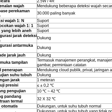
icara
2.5W / 4R
enalan wajah
Mendukung beberapa deteksi wajah seca
base perekaman
30.000 paling banyak
h
si wajah 1: N
Suport
cokan wajah 1: 1
Suport
 yang lebih aneh
Suport
gurasi jarak deteksi
Dukung
h
gurasi antarmuka
Dukung
de jarak jauh
Dukung
Termasuk manajemen perangkat, manajem
rmuka tampilan
gambar, permintaan catatan
l penerapan
Mendukung cloud publik, privat, jaringan a
ujian suhu tubuh
Dukung
ngan jarak
1 meteran
ji presisi
≤ ± 0,2 ℃
ang pengujian
10 ℃ ~ 42 ℃
ng pandang
32 X 32 ℃
traan termal
 otomatis
Dukungan, untuk suhu tubuh normal
Dukungan, untuk suhu tubuh yang tidak no