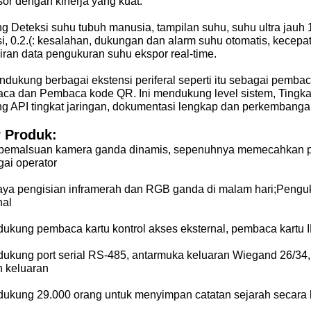
or dengan kinerja yang kuat.
ng
Deteksi suhu tubuh manusia, tampilan suhu, suhu ultra jauh 
si,
0.2.(: kesalahan, dukungan dan alarm suhu otomatis, kecepat
iran
data pengukuran suhu ekspor real-time.
ndukung berbagai ekstensi periferal seperti itu
sebagai pembaca 
aca dan
Pembaca kode QR. Ini mendukung level sistem,
Tingka
g API tingkat jaringan,
dokumentasi lengkap dan
perkembangan
r Produk:
i-pemalsuan kamera ganda dinamis, sepenuhnya memecahkan p
gai operator
aya pengisian inframerah dan RGB ganda di malam hari;Pengu
nal
dukung pembaca kartu kontrol akses eksternal, pembaca kartu 
dukung port serial RS-485, antarmuka keluaran Wiegand 26/34, 
n keluaran
dukung 29.000 orang untuk menyimpan catatan sejarah secara 