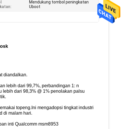
l
Mendukung tombol peningkatan
katan:
Uboot
h
iosk
at diandalkan.
n lebih dari 99,7%, perbandingan 1: n
su lebih dari 98,3% @ 1% penolakan palsu
ik.
makai topeng.Ini mengadopsi tingkat industri
 di malam hari.
lapan inti Qualcomm msm8953