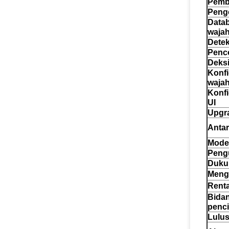
Pemb
Peng
Data
waja
Detek
Penco
Deksi
Konfi
waja
Konfi
UI
Upgra
Anta
Mode
Peng
Duku
Mengu
Rent
Bida
penci
Lulus