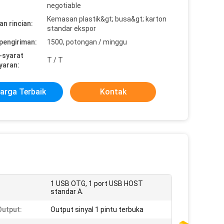
negotiable
Kemasan plastik&gt; busa&gt; karton
n rincian:
standar ekspor
pengiriman:
1500, potongan / minggu
-syarat
T / T
yaran:
arga Terbaik
Kontak
1 USB OTG, 1 port USB HOST
standar A.
Output:
Output sinyal 1 pintu terbuka