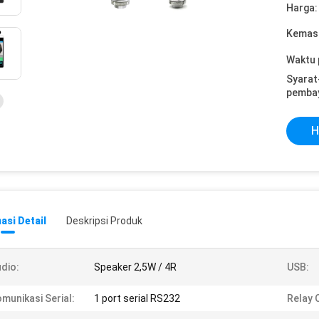
Harga:
Kemasa
Waktu 
Syarat
pemba
H
asi Detail
Deskripsi Produk
dio:
Speaker 2,5W / 4R
USB:
munikasi Serial:
1 port serial RS232
Relay 