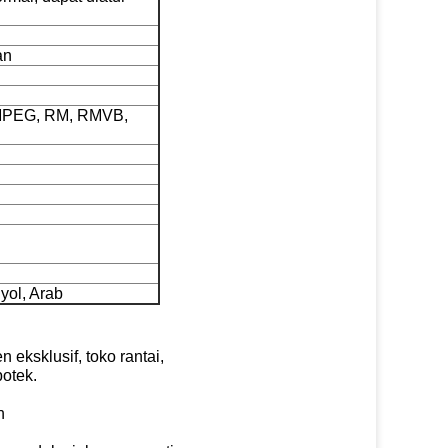
an
 MPEG, RM, RMVB,
nyol, Arab
 eksklusif, toko rantai,
potek.
h