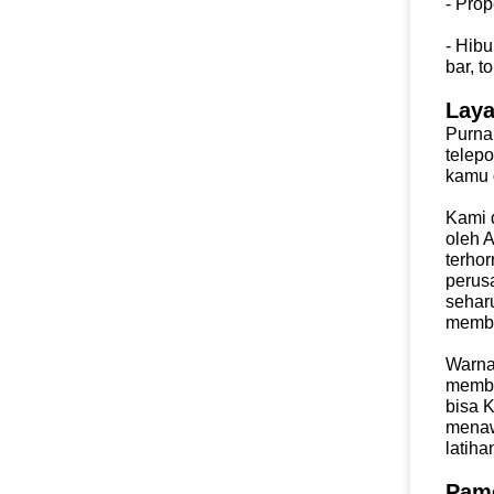
- Prop
- Hibu
bar,
t
Laya
Purna 
telep
kamu
Kami 
oleh 
terho
peru
sehar
memb
Warna
memb
bisa
K
menaw
latih
Pam