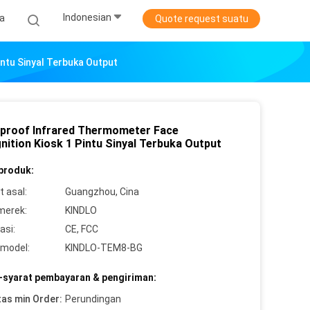
Indonesian
ta
Quote request suatu
ntu Sinyal Terbuka Output
proof Infrared Thermometer Face
nition Kiosk 1 Pintu Sinyal Terbuka Output
 produk:
 asal:
Guangzhou, Cina
merek:
KINDLO
asi:
CE, FCC
model:
KINDLO-TEM8-BG
-syarat pembayaran & pengiriman:
tas min Order:
Perundingan