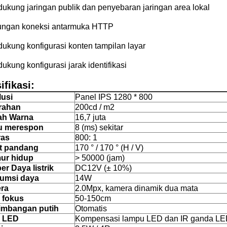
dukung jaringan publik dan penyebaran jaringan area lokal
ungan koneksi antarmuka HTTP
dukung konfigurasi konten tampilan layar
ukung konfigurasi jarak identifikasi
ifikasi:
usi
Panel IPS 1280 * 800
rahan
200cd / m2
ah Warna
16,7 juta
u merespon
8 (ms) sekitar
ras
800: 1
t pandang
170 ° / 170 ° (H / V)
ur hidup
> 50000 (jam)
r Daya listrik
DC12V (± 10%)
umsi daya
14W
ra
2.0Mpx, kamera dinamik dua mata
 fokus
50-150cm
imbangan putih
Otomatis
h LED
Kompensasi lampu LED dan IR ganda L