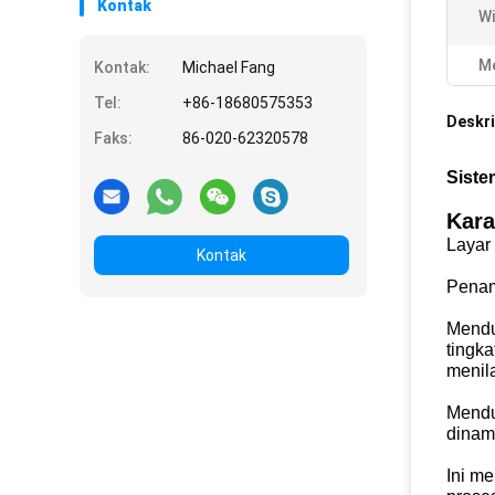
Kontak
Wi
Me
Kontak:
Michael Fang
Tel:
+86-18680575353
Deskri
Faks:
86-020-62320578
Siste
Kara
Layar 
Kontak
Penamp
Mendu
tingk
menila
Mendu
dinam
Ini m