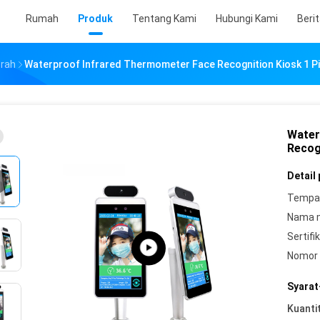
Rumah
Produk
Tentang Kami
Hubungi Kami
Beri
rah
Waterproof Infrared Thermometer Face Recognition Kiosk 1 Pi
Water
Recog
Detail
Tempat
Nama 
Sertifik
Nomor 
Syarat
Kuanti