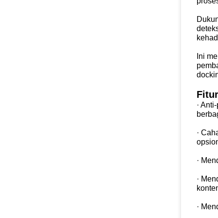
proses
Duku
detek
kehad
Ini me
pemb
dockin
Fitu
· Ant
berba
· Cah
opsio
· Men
· Men
konte
· Men