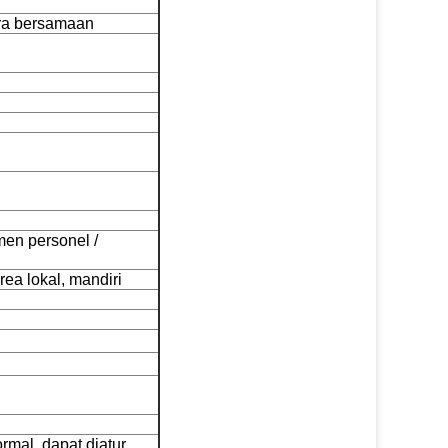
ra bersamaan
en personel /
rea lokal, mandiri
rmal, dapat diatur