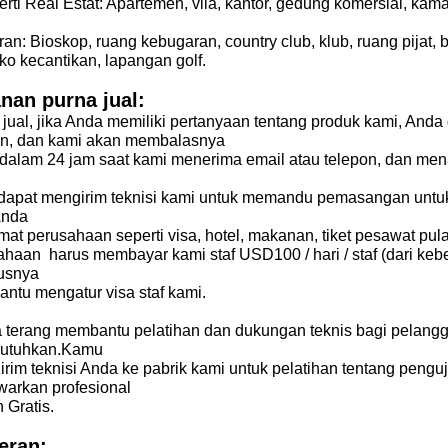
erti Real Estat: Apartemen, vila, kantor, gedung komersial, kama
ran: Bioskop, ruang kebugaran, country club, klub, ruang pijat, ba
oko kecantikan,
lapangan golf.
nan purna jual:
jual, jika Anda memiliki pertanyaan tentang produk kami, Anda
on, dan kami akan membalasnya
dalam 24 jam saat kami menerima email atau telepon, dan men
dapat mengirim teknisi kami untuk memandu pemasangan untuk 
Anda
rmat
perusahaan seperti visa, hotel, makanan, tiket pesawat pul
sahaan
harus membayar kami
staf USD100 / hari / staf (dari k
usnya
antu
mengatur visa staf kami.
 terang membantu pelatihan dan dukungan teknis bagi pelangga
utuhkan.Kamu
irim
teknisi Anda ke pabrik kami untuk pelatihan tentang pen
arkan profesional
an
Gratis.
eran: