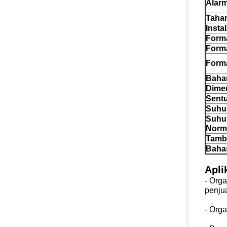
Alarm
Tahan
Instal
Form
Form
Forma
Bahan
Dimen
Sent
Suhu
Suhu
Norm
Tamb
Baha
Apli
- Orga
penju
- Orga