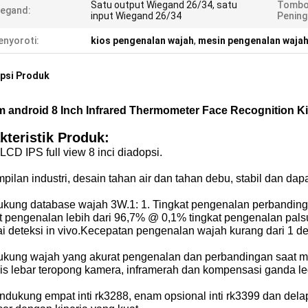
Satu output Wiegand 26/34, satu
Tombo
egand:
input Wiegand 26/34
Pening
nyoroti:
kios pengenalan wajah
,
mesin pengenalan waja
psi Produk
m android 8 Inch Infrared Thermometer Face Recognition K
kteristik Produk:
LCD IPS full view 8 inci diadopsi.
ilan industri, desain tahan air dan tahan debu, stabil dan dap
kung database wajah 3W.1: 1. Tingkat pengenalan perbandinga
at pengenalan lebih dari 96,7% @ 0,1% tingkat pengenalan pal
i deteksi in vivo.Kecepatan pengenalan wajah kurang dari 1 det
kung wajah yang akurat
pengenalan dan perbandingan saat me
is lebar teropong
kamera, inframerah dan kompensasi ganda led
endukung empat inti rk3288, enam opsional
inti rk3399 dan de