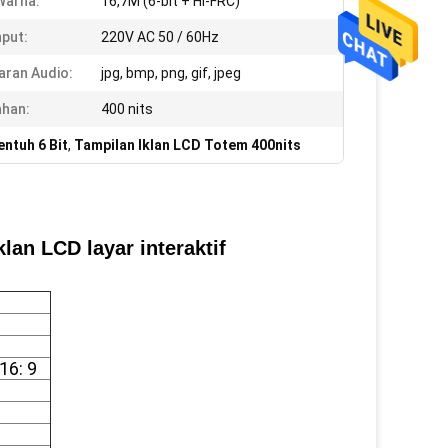
Warna:
16,7M (6-bit + Hi-FRC)
nput:
220V AC 50 / 60Hz
ran Audio:
jpg, bmp, png, gif, jpeg
han:
400 nits
entuh 6 Bit
,
Tampilan Iklan LCD Totem 400nits
lan LCD layar interaktif
16: 9