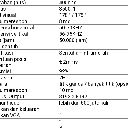
ahan (nits)
400nits
ras
3500: 1
 visual
178 ° / 178 °
u merespon
8 md
ensi horizontal
50-70KHZ
ensi vertikal
56-75KHZ
 (jam)
50.000 (jam)
l sentuh
fikasi
Sentuhan inframerah
ntuan posisi
± 2mms
patan
smisi
92%
rasan
7H
cara
titik ganda / banyak titik (opsi
u merespon
10 md
usi Output
8192 × 8192
ur hidup
lebih dari 600 juta kali
kan dan keluaran
kan VGA
1
1
4