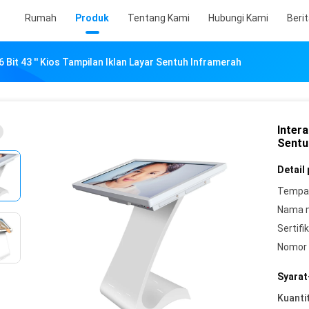
Rumah
Produk
Tentang Kami
Hubungi Kami
Beri
 6 Bit 43 '' Kios Tampilan Iklan Layar Sentuh Inframerah
Intera
Sentu
Detail
Tempat
Nama 
Sertifik
Nomor 
Syarat
Kuanti