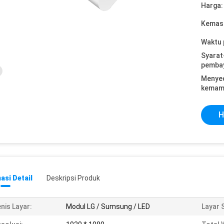
Harga:
Kemasa
Waktu 
Syarat
pemba
Menye
kemam
H
asi Detail
Deskripsi Produk
nis Layar:
Modul LG / Sumsung / LED
Layar 