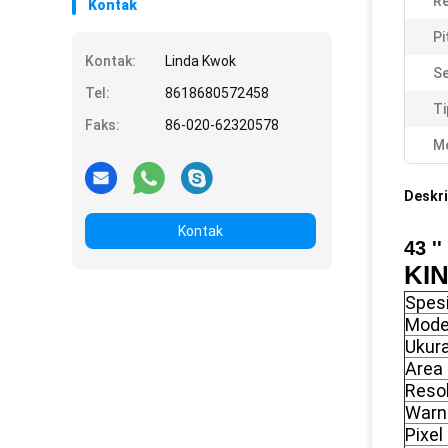
Re
Kontak
Pi
Kontak:
Linda Kwok
Se
Tel:
8618680572458
Ti
Faks:
86-020-62320578
Me
Deskri
Kontak
43 '
KI
Spesi
Mode
Ukur
Area
Reso
Warn
Pixel