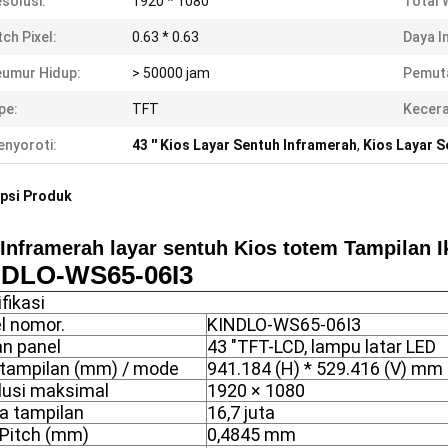
solusi:
1920 * 1080
Total 
tch Pixel:
0.63 * 0.63
Daya I
umur Hidup:
> 50000 jam
Pemuta
pe:
TFT
Kecera
nyoroti:
43 '' Kios Layar Sentuh Inframerah
,
Kios Layar S
psi Produk
' Inframerah layar sentuh Kios totem Tampilan Ik
NDLO-WS65-06I3
fikasi
l nomor.
KINDLO-WS65-06I3
an panel
43 "TFT-LCD, lampu latar LED
 tampilan (mm) / mode
941.184 (H) * 529.416 (V) mm 
lusi maksimal
1920 × 1080
a tampilan
16,7 juta
 Pitch (mm)
0,4845 mm