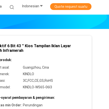
Indonesian
ta
Quote request suatu
ktif 6 Bit 43 '' Kios Tampilan Iklan Layar
h Inframerah
 produk:
 asal:
Guangzhou, Cina
merek:
KINDLO
asi:
3C,FCC,CE,GS,RoHS
model:
KINDLO-WS65-06I3
-syarat pembayaran & pengiriman:
tas min Order:
Perundingan