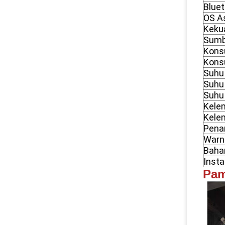
Blue
OS As
Keku
Sumbe
Kons
Kons
Suhu
Suhu 
Suhu
Kele
Kele
Pena
Warn
Baha
Insta
Pam