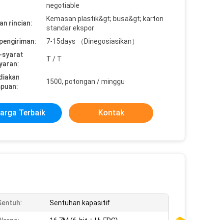
negotiable
Kemasan plastik&gt; busa&gt; karton
n rincian:
standar ekspor
pengiriman:
7-15days （Dinegosiasikan）
-syarat
T / T
yaran:
diakan
1500, potongan / minggu
puan:
arga Terbaik
Kontak
Sentuh:
Sentuhan kapasitif