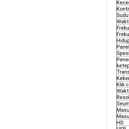
Kecer
Kont
Sudut
Wakt
Freku
Freku
Hidup
Pane
Spesi
Pene
kete
Tran
Keke
Klik 
Wakt
Resol
Seum
Masu
Masu
HD
USB