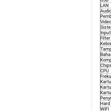
LAN
Audi
Pemb
Vide
Sist
Input
Filter
Kebi
Tamp
Baha
Komp
Chip
CPU
Frek
Kartu
Kartu
Kartu
Peny
Hard 
WIFI