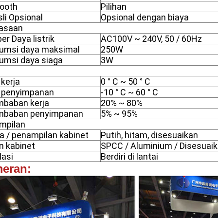
tooth
Pilihan
li Opsional
Opsional dengan biaya
asaan
r Daya listrik
AC100V ~ 240V, 50 / 60Hz
umsi daya maksimal
250W
umsi daya siaga
3W
kerja
0 ° C ~ 50 ° C
 penyimpanan
-10 ° C ~ 60 ° C
mbaban kerja
20% ~ 80%
mbaban penyimpanan
5% ~ 95%
mpilan
a / penampilan kabinet
Putih, hitam, disesuaikan
n kabinet
SPCC / Aluminium / Disesuai
lasi
Berdiri di lantai
eran: