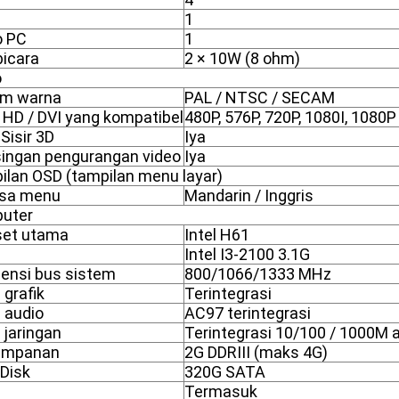
1
o PC
1
icara
2 × 10W (8 ohm)
o
em warna
PAL / NTSC / SECAM
 HD / DVI yang kompatibel
480P, 576P, 720P, 1080I, 1080P
 Sisir 3D
Iya
singan pengurangan video
Iya
ilan OSD (tampilan menu layar)
sa menu
Mandarin / Inggris
uter
set utama
Intel H61
Intel I3-2100 3.1G
uensi bus sistem
800/1066/1333 MHz
 grafik
Terintegrasi
 audio
AC97 terintegrasi
 jaringan
Terintegrasi 10/100 / 1000M 
impanan
2G DDRIII (maks 4G)
Disk
320G SATA
Termasuk