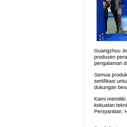
Guangzhou Jin
produsen peral
pengalaman da
Semua produk 
sertifikasi un
dukungan besar
Kami memiliki
kekuatan tekn
Persyaratan.
H