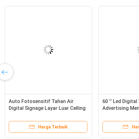
Auto Fotosensitif Tahan Air
60 '' Led Digita
Digital Signage Layar Luar Celling
Advertising Men
Hanging
Media Players
Harga Terbaik
Har