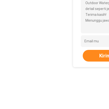
Outdoor Waterp
detail seperti j
Terima kasih!
Menunggu jawa
Kiri