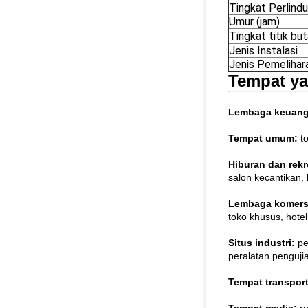
Tingkat Perlind
Umur (jam)
Tingkat titik bu
Jenis Instalasi
Jenis Pemelihar
Tempat ya
Lembaga keuan
Tempat umum:
to
Hiburan dan rekr
salon kecantikan, l
Lembaga komers
toko khusus, hotel
Situs industri:
pe
peralatan pengujian
Tempat transpor