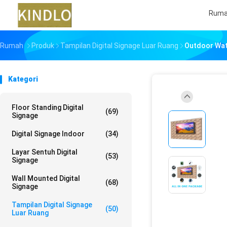
Rum
Rumah
Produk
Tampilan Digital Signage Luar Ruang
Outdoor Wate
Kategori
Floor Standing Digital
(69)
Signage
Digital Signage Indoor
(34)
Layar Sentuh Digital
(53)
Signage
Wall Mounted Digital
(68)
Signage
Tampilan Digital Signage
(50)
Luar Ruang