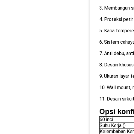
3. Membangun sis
4. Proteksi peti
5. Kaca tempere
6. Sistem cahay
7. Anti debu, ant
8. Desain khusu
9. Ukuran layar t
10. Wall mount, 
11. Desain sirkui
Opsi konf
60 inci
Suhu Kerja ()
Kelembaban Kerj