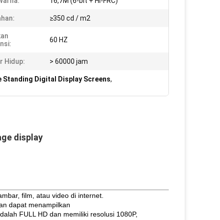
Warna:
16,7M (6-bit + Hi-FRC)
han:
≥350 cd / m2
kan
60 HZ
nsi:
 Hidup:
> 60000 jam
e Standing Digital Display Screens
,
nage display
bar, film, atau video di internet.
, dan dapat menampilkan
alah FULL HD dan memiliki resolusi 1080P,