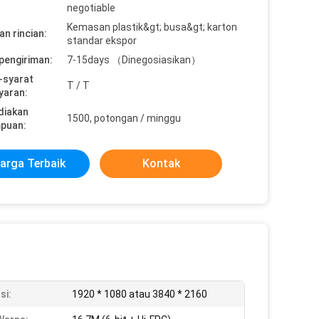
negotiable
Kemasan plastik&gt; busa&gt; karton
n rincian:
standar ekspor
pengiriman:
7-15days （Dinegosiasikan）
-syarat
T / T
yaran:
diakan
1500, potongan / minggu
puan:
arga Terbaik
Kontak
si:
1920 * 1080 atau 3840 * 2160