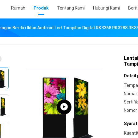
Rumah
Produk
Tentang Kami
Hubungi Kami
Beri
angan Berdiri Iklan Android Lcd Tampilan Digital RK3368 RK3288 RK3
Lanta
Tampi
Detail
Tempat
Nama 
Sertifik
Nomor 
Syarat
Kuanti