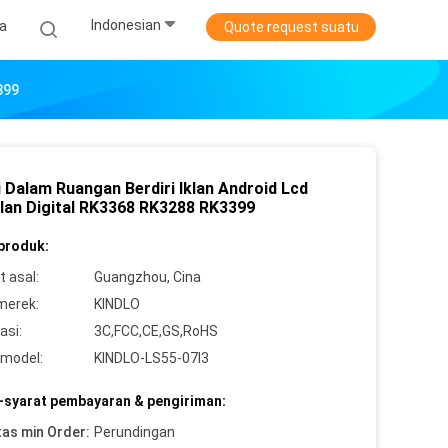
Indonesian
ta
Quote request suatu
399
i Dalam Ruangan Berdiri Iklan Android Lcd
lan Digital RK3368 RK3288 RK3399
 produk:
 asal:
Guangzhou, Cina
merek:
KINDLO
asi:
3C,FCC,CE,GS,RoHS
model:
KINDLO-LS55-07I3
-syarat pembayaran & pengiriman:
tas min Order:
Perundingan