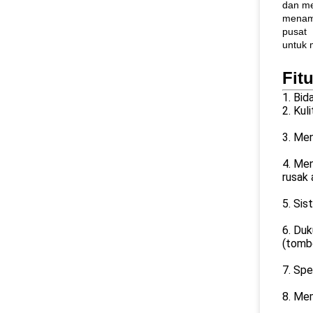
dan me
menamp
pusat
untuk 
Fitu
1. Bid
2. Kul
3. Me
4. Men
rusak 
5. Sis
6. Du
(tombo
7. Spe
8. Mem