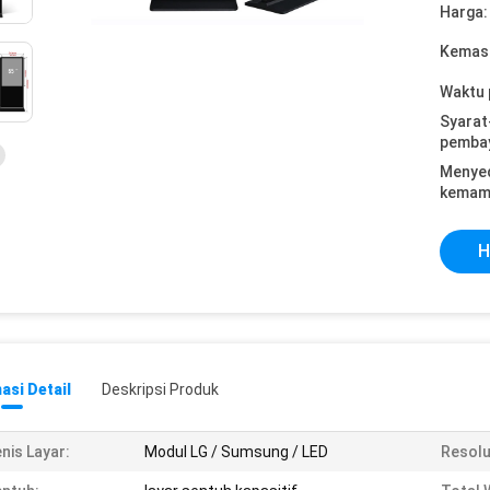
Harga:
Kemasa
Waktu 
Syarat
pemba
Menye
kemam
H
asi Detail
Deskripsi Produk
nis Layar:
Modul LG / Sumsung / LED
Resolu