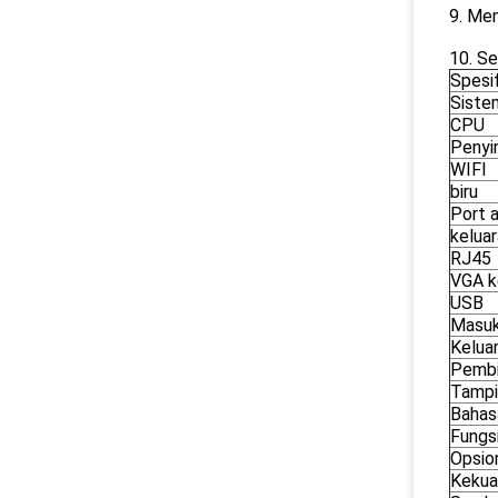
9. Me
10. Se
Spesif
Sistem
CPU
Penyi
WIFI
biru
Port 
kelua
RJ45
VGA k
USB
Masuk
Kelua
Pembi
Tampi
Bahas
Fungs
Opsio
Kekua