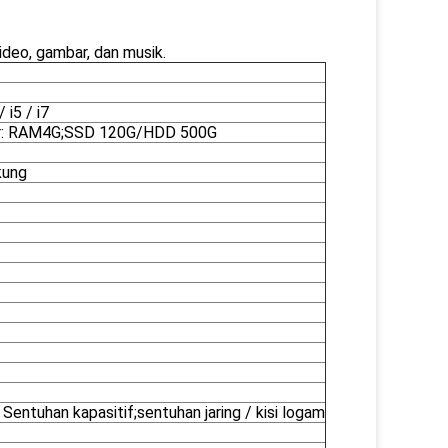
deo, gambar, dan musik.
/ i5 / i7
r: RAM4G;SSD 120G/HDD 500G
ung
Sentuhan kapasitif;sentuhan jaring / kisi logam