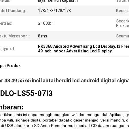
ntuh:
layar sentuh kapasitif
Total 
dut Pandang:
178/178/178/178
Kecera
Segar
ntras:
≥ 1000: 1
Frekue
ktu Merespon::
8 ms
Seumur
RK3368 Android Advertising Lcd Display
,
I3 Fre
nyoroti:
49 Inch Indoor Advertising Lcd Display
psi Produk
r 43 49 55 65 inci lantai berdiri lcd android digital sig
DLO-LS55-07I3
baran:
r iklan jenis ini dapat menghubungkan wifi dan mengunduh Aplikasi, gam
anpa wifi, signage digital portabel dapat digeser menjadi versi mandiri
 di USB atau kartu SD Anda.Pemutar multimedia LCD dalam ruangan ad