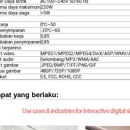
 Daya listrik
AC100~240V 50/60 Hz
msi daya maksimum
220W
msi daya siaga
<5W
erja
0℃~50
penyimpanan
-20℃~60
baban kerja
0,85
baban penyimpanan
0,85
 terperinci
t video
MPEG1/MPEG2/MPEG4/DivX/ASP/WMV/A
t audio
Gelombang/MP3/WMA/AAC
t gambar
JPEG/BMP/TIFF/PNG/GIF
usi gambar
480P/720P/1080P
ikat
CE, FCC, ROHS, CCC
pat yang berlaku: