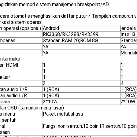
ngizinkan memori sistem manajemen breakpoint/AD.
cara otomatis menghasilkan daftar putar / Tampilan campuran vi
ikasi sistem operasi
 operasi (opsional)
Android
jendela
RK3368/RK3288/RK3399
Intel i3 
mpanan
Standar: RAM 2G;ROM 8G
Standa
YA
YA
YA
Menduk
antarmuka
ran HDMI
1
1
1
1
eluar
1
1
2
4
an audio L/R
1 (RCA)
1 (RCA)
ran audio L/R
1 (RCA)
1 (RCA)
cara
2*10W
2*10W
lan OSD (tampilan menu layar)
a menu
Paket multibahasa
i sentuh
nal
Fungsi non-sentuh;10 poin IR sentuh;10 poin 
saan