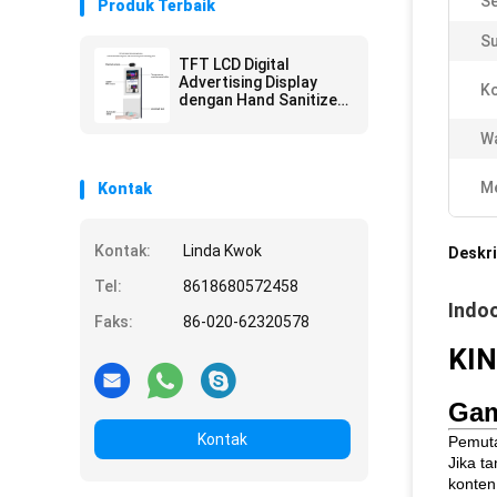
Se
Produk Terbaik
Su
TFT LCD Digital
Advertising Display
Ko
dengan Hand Sanitizer
Dispenser dan Kios
Pemeriksaan Suhu
Wa
Termal
Me
Kontak
Kontak:
Linda Kwok
Deskri
Tel:
8618680572458
Indoo
Faks:
86-020-62320578
KIN
Gam
Kontak
Pemuta
Jika t
konten