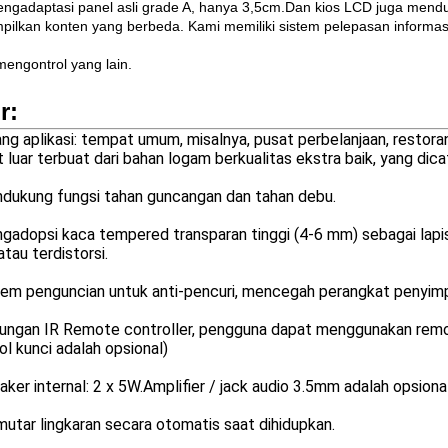
ngadaptasi panel asli grade A, hanya 3,5cm.Dan kios LCD juga mendu
ilkan konten yang berbeda. Kami memiliki sistem pelepasan informas
mengontrol yang lain.
r:
ang aplikasi: tempat umum, misalnya, pusat perbelanjaan, restoran,
it luar terbuat dari bahan logam berkualitas ekstra baik, yang di
ndukung fungsi tahan guncangan dan tahan debu.
gadopsi kaca tempered transparan tinggi (4-6 mm) sebagai lapi
atau terdistorsi.
tem penguncian untuk anti-pencuri, mencegah perangkat penyimp
kungan IR Remote controller, pengguna dapat menggunakan remot
l kunci adalah opsional)
aker internal: 2 x 5W.Amplifier / jack audio 3.5mm adalah opsional
utar lingkaran secara otomatis saat dihidupkan.