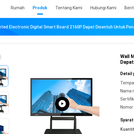
Rumah
Produk
Tentang Kami
Hubungi Kami
Beri
ted Electronic Digital Smart Board 2160P Dapat Disentuh Untuk Pen
Wall 
Dapat
Detail
Tempat
Nama 
Sertifik
Nomor 
Syarat
Kuanti