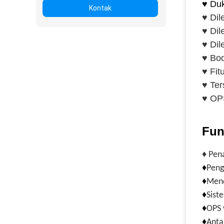
♥ Duk
Kontak
♥ Dil
♥ Dil
♥ Dil
♥ Bod
♥ Fit
♥
Ter
♥ OPS
Fun
♦ Pen
♦
Peng
♦
Mend
♦
Sist
♦
OPS 
♦
Anta