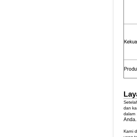
Kekua
Produ
Lay
Setela
dan k
dalam 
Anda.
Kami d