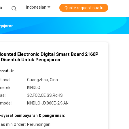
Indonesian
ta
Quote request suatu
gajaran
Mounted Electronic Digital Smart Board 2160P
 Disentuh Untuk Pengajaran
 produk:
 asal:
Guangzhou, Cina
merek:
KINDLO
asi:
3C,FCC,CE,GS,RoHS
model:
KINDLO-JX860E-2K-AN
-syarat pembayaran & pengiriman:
tas min Order:
Perundingan