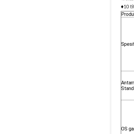
♦
10 ti
Produ
Spesif
Antar
Stand
OS ga