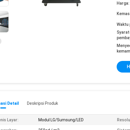
Harga:
Kemasa
Waktu 
Syarat
pemba
Menye
kemam
H
asi Detail
Deskripsi Produk
nis Layar:
Modul LG/Sumsung/LED
Resolu