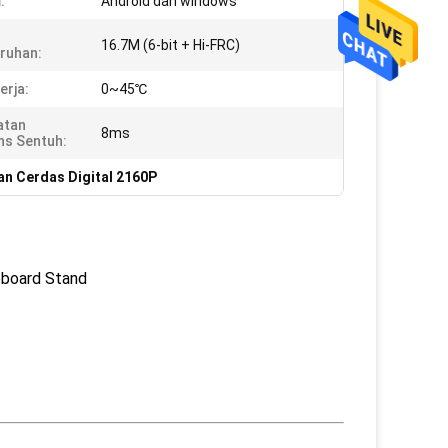
:
Android dan windows
16.7M (6-bit + Hi-FRC)
ruhan:
erja:
0~45℃
atan
8ms
s Sentuh:
an Cerdas Digital 2160P
eboard Stand