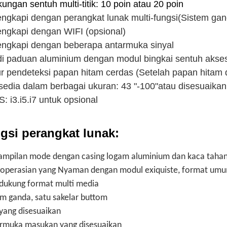
ungan sentuh multi-titik: 10 poin atau 20 poin
engkapi dengan perangkat lunak multi-fungsi
(Sistem gan
engkapi dengan WIFI (opsional)
engkapi dengan beberapa antarmuka sinyal
i paduan aluminium dengan modul bingkai sentuh akse
ur pendeteksi papan hitam cerdas (Setelah papan hitam d
sedia dalam berbagai ukuran: 43 "-100"
atau disesuaikan
: i3.i5.i7 untuk opsional
gsi perangkat lunak:
ampilan mode dengan casing logam aluminium dan kaca tahan
operasian yang Nyaman dengan modul exiquiste, format um
ukung format multi media
em ganda, satu sakelar buttom
yang disesuaikan
rmuka masukan yang disesuaikan