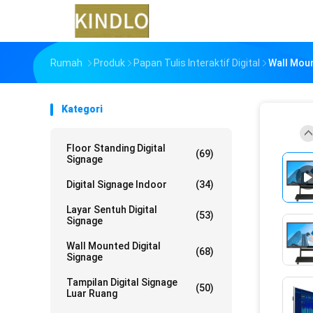
Rumah
Produk
Papan Tulis Interaktif Digital
Wall Moun
Kategori
Floor Standing Digital
(69)
Signage
Digital Signage Indoor
(34)
Layar Sentuh Digital
(53)
Signage
Wall Mounted Digital
(68)
Signage
Tampilan Digital Signage
(50)
Luar Ruang