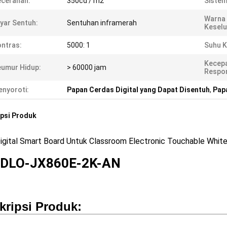
cerahan:
350cd / m2
Sistem
Warna
yar Sentuh:
Sentuhan inframerah
Keselu
ntras:
5000: 1
Suhu K
Kecep
umur Hidup:
> 60000 jam
Respon
nyoroti:
Papan Cerdas Digital yang Dapat Disentuh
,
Pap
psi Produk
Digital Smart Board Untuk Classroom Electronic Touchable Whit
NDLO-JX860E-2K-AN
kripsi Produk: