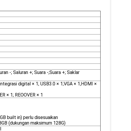
an -; Saluran +; Suara -;Suara +; Saklar
ntegrasi digital × 1; USB3.0 × 1;VGA × 1;HDMI ×
WER × 1; REOOVER × 1
B built in) perlu disesuaikan
8GB (dukungan maksimum 128G)
l