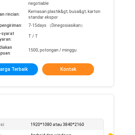
negotiable
Kemasan plastik&gt; busa&gt; karton
n rincian:
standar ekspor
pengiriman:
7-15days （Dinegosiasikan）
-syarat
T / T
yaran:
diakan
1500, potongan / minggu
puan:
arga Terbaik
Kontak
si:
1920*1080 atau 3840*2160