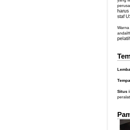
yang t
perus
harus
staf U
Warna 
i
anda
pelati
Tem
Lemba
Tempa
Situs 
peralat
Pam