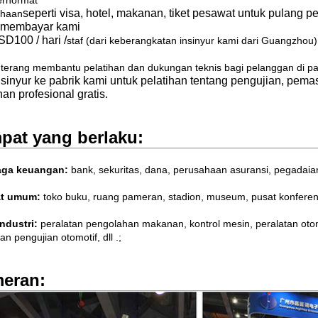
erhormat
seperti visa, hotel, makanan, tiket pesawat untuk pulang 
ahaan
 membayar kami
SD100 / hari /
staf (dari keberangkatan insinyur kami dari Guangzhou
terang membantu pelatihan dan dukungan teknis bagi pelanggan di p
nsinyur ke pabrik kami untuk pelatihan tentang pengujian, p
han profesional gratis.
pat yang berlaku:
ga keuangan:
bank, sekuritas, dana, perusahaan asuransi, pegadaian,
t umum:
toko buku, ruang pameran, stadion, museum, pusat konferensi
industri:
peralatan pengolahan makanan, kontrol mesin, peralatan otom
an pengujian otomotif, dll .;
eran: