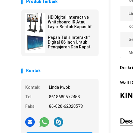
Ke
Produk Terbaik
La
HD Digital Interactive
Whiteboard IR Atau
Ko
Layar Sentuh Kapasitif
Papan Tulis Interaktif
Se
Digital 86 Inch Untuk
Pengajaran Dan Rapat
Me
Deskri
Kontak
Wall 
Kontak:
Linda Kwok
KI
Tel:
8618680572458
Faks:
86-020-62320578
Des