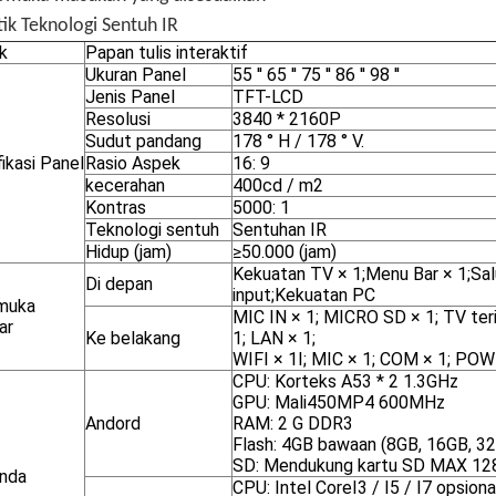
tik Teknologi Sentuh IR
k
Papan tulis interaktif
Ukuran Panel
55 '' 65 '' 75 '' 86 '' 98 ''
Jenis Panel
TFT-LCD
Resolusi
3840 * 2160P
Sudut pandang
178 ° H / 178 ° V.
ikasi Panel
Rasio Aspek
16: 9
kecerahan
400cd / m2
Kontras
5000: 1
Teknologi sentuh
Sentuhan IR
Hidup (jam)
≥50.000 (jam)
Kekuatan TV × 1;Menu Bar × 1;Salur
Di depan
input;Kekuatan PC
muka
MIC IN × 1; MICRO SD × 1; TV teri
ar
Ke belakang
1; LAN × 1;
WIFI × 1I; MIC × 1; COM × 1; PO
CPU: Korteks A53 * 2 1.3GHz
GPU: Mali450MP4 600MHz
Andord
RAM: 2 G DDR3
Flash: 4GB bawaan (8GB, 16GB, 32G
SD: Mendukung kartu SD MAX 12
nda
CPU: Intel CoreI3 / I5 / I7 opsiona