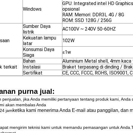
GPU: Integrated intel HD Graphi
Windows
opsional
RAM: Memori: DDR3L 4G / 8G
ROM: SSD 128G / 256G
Sumber Daya
AC100V ~ 240V 50-60HZ
listrik
Kekuatan lampu
saan
102W
latar
Konsumsi Daya
≤1w
Siaga
Bahan
Aluminium Metal shell, 4mm kaca 
k terkait
Instalasi
Braket terpasang di dinding / Brak
Sertifikat
CE, CCC, FCCC, ROHS, ISO9001, 
anan purna jual:
h penjualan, jika Anda memiliki pertanyaan tentang produk kami, Anda 
ami akan membalas Anda
ketika kami menerima Anda E-mail atau panggilan, dan 
24 jam
apat mengirim teknisi kami untuk memandu pemasangan untuk Anda.Tet