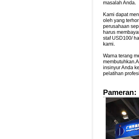
masalah Anda.
Kami dapat meng
oleh yang terho
perusahaan sepe
harus membayar
staf USD100/ ha
kami.
Warna terang me
membutuhkan.A
insinyur Anda k
pelatihan profesi
Pameran: