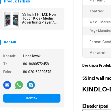
Menyentuh:
Produk Terbaik
Kontras:
55 Inch TFT LCD Non
Touch Kiosk Media
Waktu Meres
Advertising Player /
Lobi Hotel Digital
Signage
Daya Masuka
Format Gamb
Kontak
Menyoroti:
Kontak:
Linda Kwok
Tel:
8618680572458
Deskripsi Produk
Faks:
86-020-62320578
55 inci wall m
KINDLO-
Kontak
Deskripsi