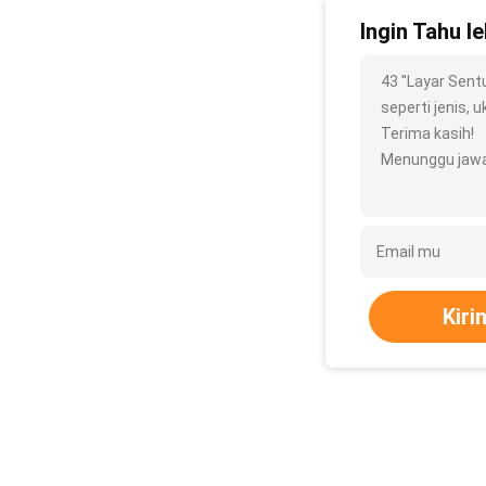
Ingin Tahu le
43 ''Layar Sent
seperti jenis, u
Terima kasih!
Menunggu jawa
Kiri