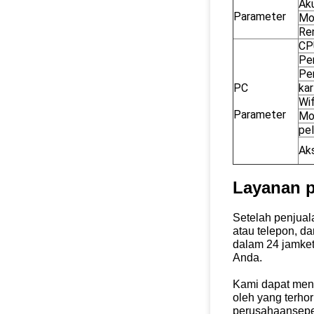
Ak
Parameter
Mo
Ren
CP
Pe
Pe
PC
kar
Wif
Parameter
Mo
pe
Ak
Layanan p
Setelah penjual
atau telepon, 
dalam 24 jam
ke
Anda.
Kami dapat meng
oleh yang terho
perusahaan
sepe