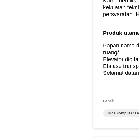
Kami memiliki
kekuatan tekn
persyaratan.
H
Produk utama
Papan nama dig
ruang/
Elevator digit
Etalase transp
Selamat datan
Label:
Kios Komputer L