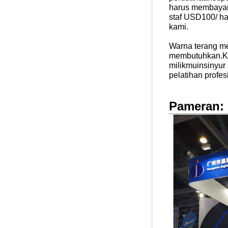
harus membayar
staf USD100/ har
kami.
Warna terang me
membutuhkan.K
milikmu
insinyur
pelatihan profesi
Pameran: