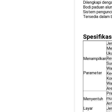
Dilengkapi deng
Bodi paduan alu
Sistem pengunci
Tersedia dalam b
Spesifikas
Jen
Me
Uk
Res
Menampilkan
Su
Wa
Parameter
Ke
Ko
Wa
Are
Pr
mu
Menyentuh
An
Layar
Jen