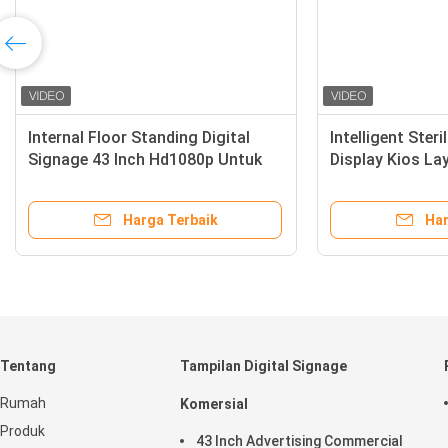
ndroid Digital
Non Layar Sentuh Standalone
t Layar Non
Digital Signage Windows 65 Inch
Full Hd Advertising
a Terbaik
Harga Terbaik
Tentang
Tampilan Digital Signage
Rumah
Komersial
Produk
43 Inch Advertising Commercial