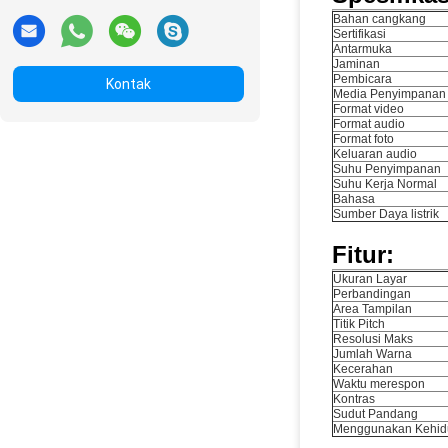
Bahan cangkang
Sertifikasi
Antarmuka
Jaminan
Pembicara
Kontak
Media Penyimpanan
Format video
Format audio
Format foto
Keluaran audio
Suhu Penyimpanan
Suhu Kerja Normal
Bahasa
Sumber Daya listrik
Fitur:
Ukuran Layar
Perbandingan
Area Tampilan
Titik Pitch
Resolusi Maks
Jumlah Warna
Kecerahan
Waktu merespon
Kontras
Sudut Pandang
Menggunakan Kehid