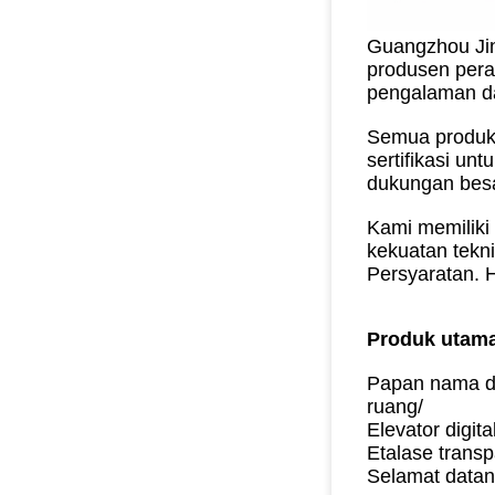
Guangzhou Jin
produsen peral
pengalaman da
Semua produk 
sertifikasi un
dukungan besar
Kami memiliki
kekuatan tekn
Persyaratan.
H
Produk utama
Papan nama dig
ruang/
Elevator digit
Etalase transp
Selamat datan