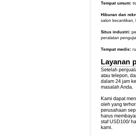
Tempat umum:
to
Hiburan dan rekr
salon kecantikan, l
Situs industri:
pe
peralatan pengujian
Tempat medis:
ru
Layanan p
Setelah penjual
atau telepon, 
dalam 24 jam ke
masalah Anda.
Kami dapat meng
oleh yang terho
perusahaan sepe
harus membayar
staf USD100/ ha
kami.