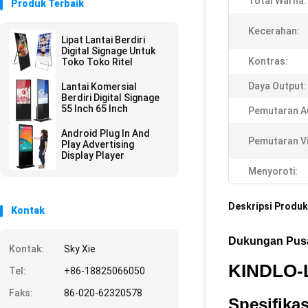
Total Warna:
Produk Terbaik
Kecerahan:
Lipat Lantai Berdiri
Digital Signage Untuk
Kontras:
Toko Toko Ritel
Daya Output:
Lantai Komersial
Berdiri Digital Signage
55 Inch 65 Inch
Pemutaran A
Android Plug In And
Pemutaran V
Play Advertising
Display Player
Menyoroti:
Deskripsi Produk
Kontak
Dukungan Pusat
Kontak:
Sky Xie
KINDLO-
Tel:
+86-18825066050
Faks:
86-020-62320578
Spesifika