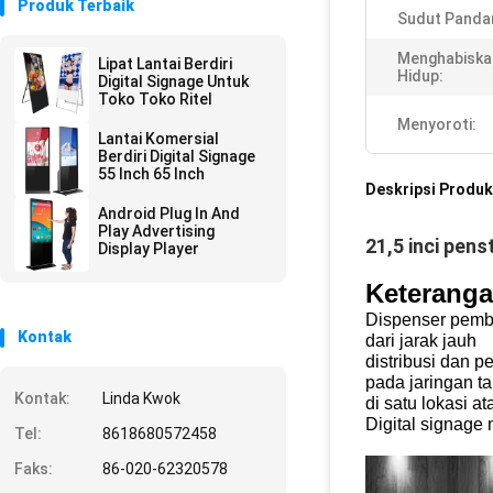
Produk Terbaik
Sudut Panda
Menghabiska
Lipat Lantai Berdiri
Hidup:
Digital Signage Untuk
Toko Toko Ritel
Menyoroti:
Lantai Komersial
Berdiri Digital Signage
55 Inch 65 Inch
Deskripsi Produk
Android Plug In And
Play Advertising
21,5 inci pens
Display Player
Keteranga
Dispenser pembe
Kontak
dari jarak jauh
distribusi dan p
pada jaringan ta
Kontak:
Linda Kwok
di satu lokasi 
Digital signage
Tel:
8618680572458
Faks:
86-020-62320578