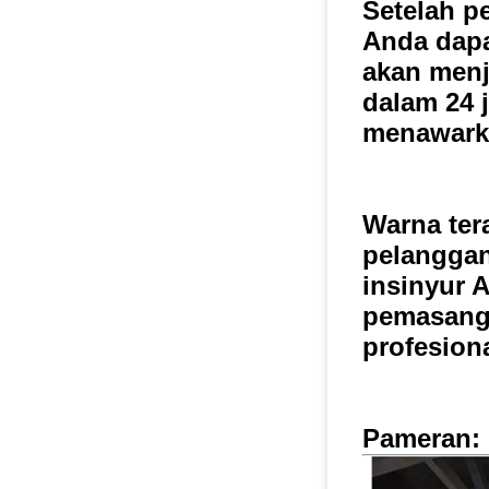
Setelah p
Anda dapa
akan men
dalam 24 
menawarka
Warna ter
pelanggan
insinyur 
pemasanga
profesiona
Pameran: