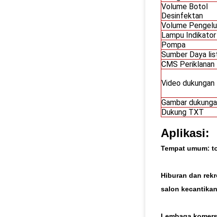
Volume Botol
Desinfektan
Volume Pengelu
Lampu Indikator
Pompa
Sumber Daya list
CMS Periklanan
Video dukungan
Gambar dukunga
Dukung TXT
Aplikasi:
Tempat umum:
to
Hiburan dan rekr
salon kecantikan,
Lembaga komers