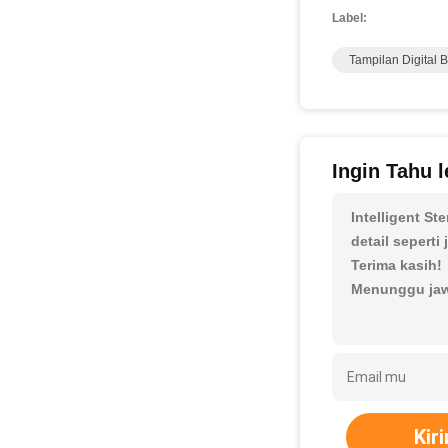
Label:
Tampilan Digital B
Ingin Tahu l
Intelligent St
detail seperti 
Terima kasih!
Menunggu ja
Kir