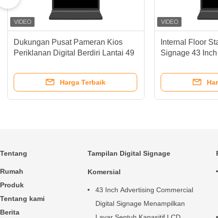
Interior Floor Standing Digital
49 Inch Berdiri A
Signage 55 Inch / Floor Standing
Signage Iklan T
Kiosk
Harga Terbaik
Har
Tentang
Tampilan Digital Signage
Rumah
Komersial
Produk
43 Inch Advertising Commercial
Tentang kami
Digital Signage Menampilkan
Berita
Layar Sentuh Kapasitif LCD