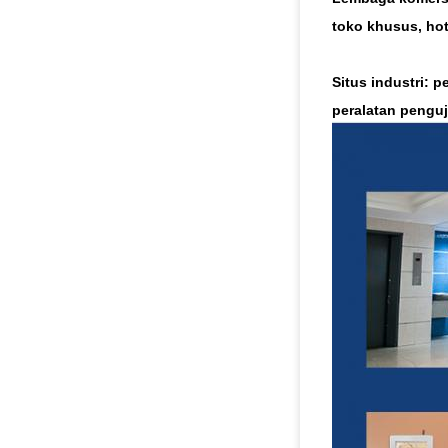
toko khusus, hote
Situs industri:
pe
peralatan penguji