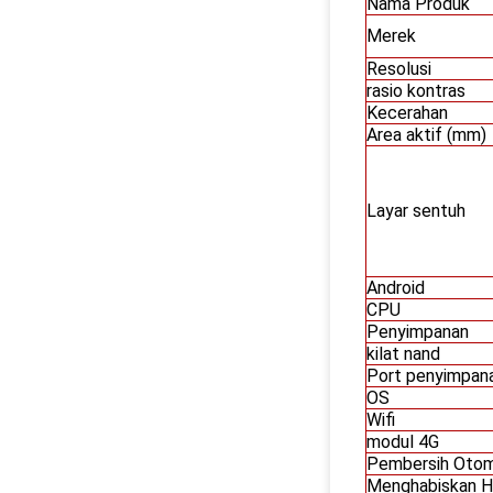
Nama Produk
Merek
Resolusi
rasio kontras
Kecerahan
Area aktif (mm)
Layar sentuh
Android
CPU
Penyimpanan
kilat nand
Port penyimpan
OS
Wifi
modul 4G
Pembersih Otom
Menghabiskan H