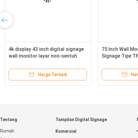
bus 18,5 inci dinding
4k display 43 inch digit
e digital dengan pemutar
wall monitor layar non
 jaringan sentuh kapasitif
untuk supermarket
Harga Terbaik
Harga Terb
Tentang
Tampilan Digital Signage
Rumah
Komersial