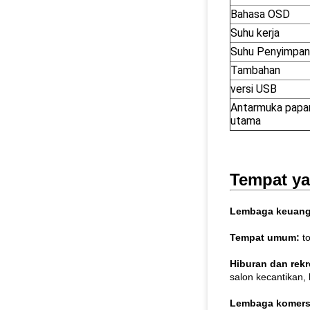
Bahasa OSD
Suhu kerja
Suhu Penyimpan
Tambahan
versi USB
Antarmuka papa
utama
Tempat ya
Lembaga keuan
Tempat umum:
to
Hiburan dan rekr
salon kecantikan, l
Lembaga komers