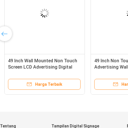
gan Lcd
49 Inch Wall Mounted Non Touch
e Dua Sisi
Screen LCD Advertising Digital
Signage Kiosk Display
aik
Harga Terbaik
Tentang
Tampilan Digital Signage