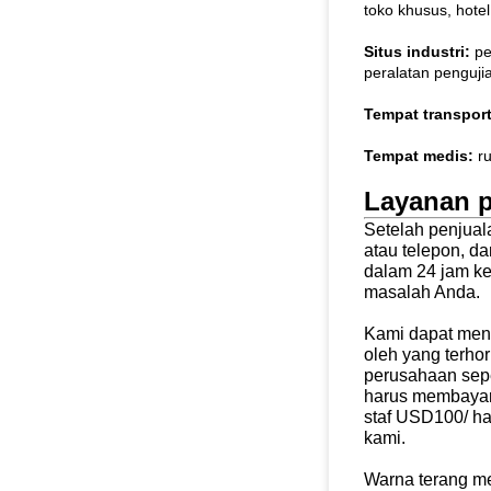
toko khusus, hotel
Situs industri:
pe
peralatan pengujian
Tempat transpor
Tempat medis:
ru
Layanan p
Setelah penjual
atau telepon, 
dalam 24 jam ke
masalah Anda.
Kami dapat meng
oleh yang terho
perusahaan sepe
harus membayar
staf USD100/ ha
kami.
Warna terang me