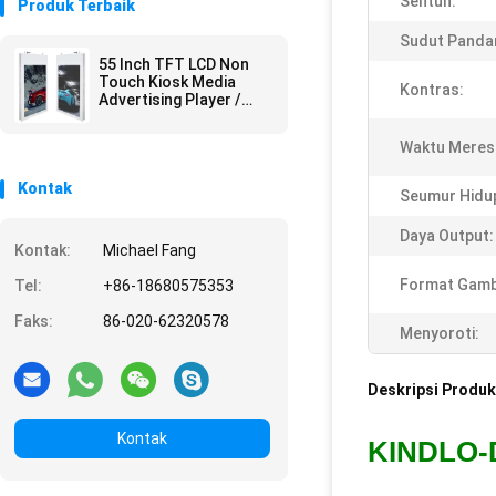
Sentuh:
Produk Terbaik
Sudut Panda
55 Inch TFT LCD Non
Touch Kiosk Media
Kontras:
Advertising Player /
Lobi Hotel Digital
Signage
Waktu Meres
Kontak
Seumur Hidu
Daya Output:
Kontak:
Michael Fang
Format Gamb
Tel:
+86-18680575353
Faks:
86-020-62320578
Menyoroti:
Deskripsi Produk
Kontak
KINDLO-D