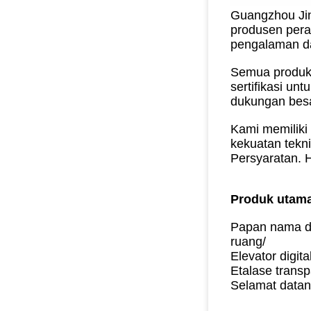
Guangzhou Jin
produsen peral
pengalaman da
Semua produk 
sertifikasi un
dukungan besar
Kami memiliki
kekuatan tekn
Persyaratan.
H
Produk utama
Papan nama dig
ruang/
Elevator digit
Etalase transp
Selamat datan