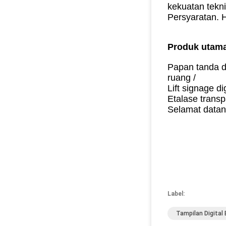
kekuatan tekn
Persyaratan.
H
Produk utama
Papan tanda di
ruang /
Lift signage d
Etalase transp
Selamat datan
Label:
Tampilan Digital 