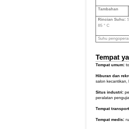
Tambahan
Rincian Suhu:
S
85 ° C
Suhu pengoperasi
Tempat ya
Tempat umum:
to
Hiburan dan rekr
salon kecantikan, 
Situs industri:
pe
peralatan pengujian
Tempat transpor
Tempat medis:
ru