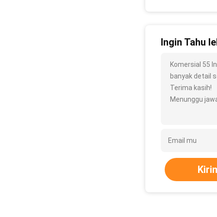
Ingin Tahu le
Komersial 55 I
banyak detail se
Terima kasih!
Menunggu jawa
Kiri