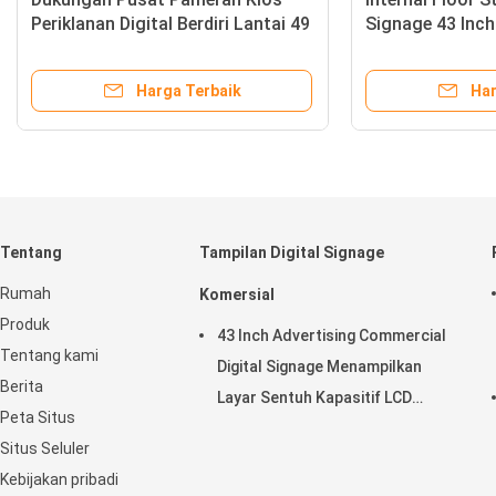
Signage 55 Inch / Floor Standing
Signage Iklan Tft 
Kiosk
Sentuh
Harga Terbaik
Harga 
Tentang
Tampilan Digital Signage
Rumah
Komersial
Produk
43 Inch Advertising Commercial
Tentang kami
Digital Signage Menampilkan
Berita
Layar Sentuh Kapasitif LCD
Peta Situs
Horisontal
Situs Seluler
Kebijakan pribadi