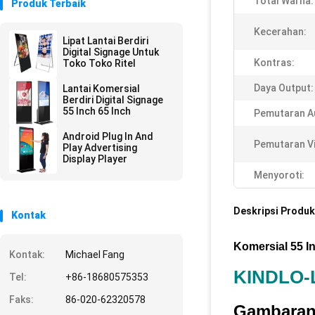
Total Warna:
Produk Terbaik
Kecerahan:
Lipat Lantai Berdiri
Digital Signage Untuk
Kontras:
Toko Toko Ritel
Daya Output:
Lantai Komersial
Berdiri Digital Signage
55 Inch 65 Inch
Pemutaran A
Android Plug In And
Pemutaran V
Play Advertising
Display Player
Menyoroti:
Deskripsi Produk
Kontak
Komersial 55 I
Kontak:
Michael Fang
KINDLO-
Tel:
+86-18680575353
Faks:
86-020-62320578
Gambaran