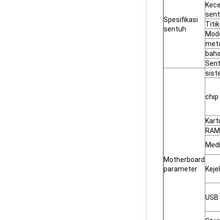
Kece
sen
Spesifikasi
Titi
sentuh
Mod
meto
baha
Sent
sis
chip
Kart
RAM
Med
Motherboard
parameter
Keje
USB