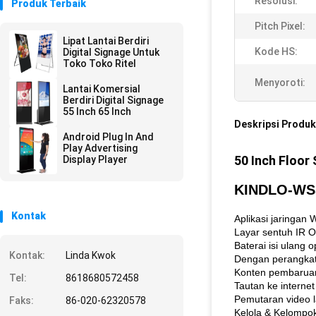
Resolusi:
Produk Terbaik
Pitch Pixel:
Lipat Lantai Berdiri
Kode HS:
Digital Signage Untuk
Toko Toko Ritel
Menyoroti:
Lantai Komersial
Berdiri Digital Signage
55 Inch 65 Inch
Deskripsi Produk
Android Plug In And
Play Advertising
50 Inch Floor 
Display Player
KINDLO-WS5
Kontak
Aplikasi jaringan W
Layar sentuh IR O
Baterai isi ulang 
Kontak:
Linda Kwok
Dengan perangkat
Konten pembaruan
Tel:
8618680572458
Tautan ke internet
Pemutaran video 
Faks:
86-020-62320578
Kelola & Kelompo