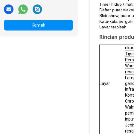
Timer hidup / mati
Daftar putar waktu
Slideshow, putar 
Kata-kata bergulir
Kontak
Layar terpisah
Rincian prod
ukur
Tipe
Pers
Warn
reso
Lamp
Layar
gand
infr
Kont
Chr
Wak
pem
inpu
Jeni
reso