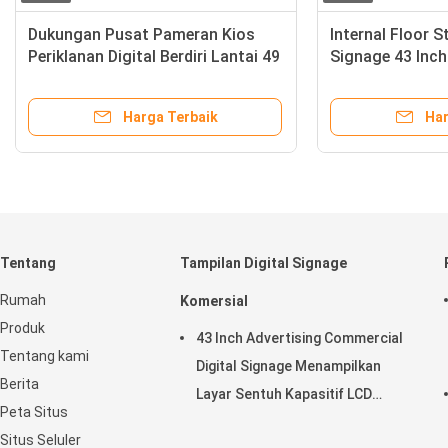
l
Dukungan Pusat Pameran Kios
Interna
Periklanan Digital Berdiri Lantai 49
Signag
Inch
Pusat 
Harga Terbaik
Tentang
Tampilan Digital Signage
Rumah
Komersial
Produk
43 Inch Advertising Commercial
Tentang kami
Digital Signage Menampilkan
Berita
Layar Sentuh Kapasitif LCD
Peta Situs
Horisontal
Situs Seluler