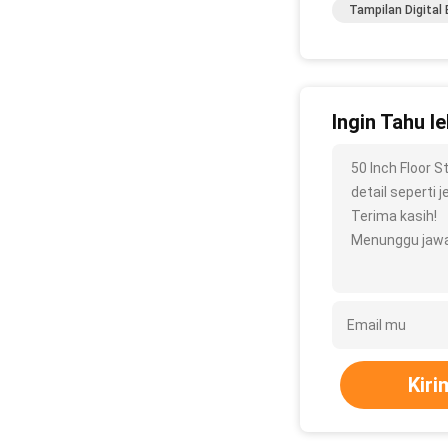
Tampilan Digital 
Ingin Tahu le
50 Inch Floor 
detail seperti j
Terima kasih!
Menunggu jawa
Kiri