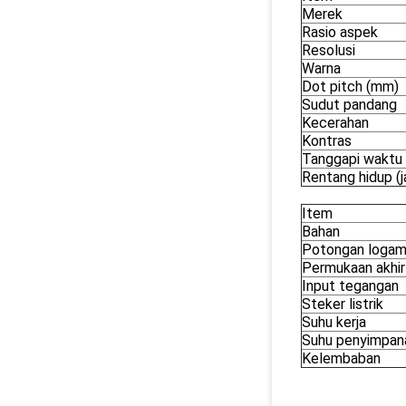
Merek
Rasio aspek
Resolusi
Warna
Dot pitch (mm)
Sudut pandang
Kecerahan
Kontras
Tanggapi waktu
Rentang hidup (
Item
Bahan
Potongan loga
Permukaan akhir
Input tegangan
Steker listrik
Suhu kerja
Suhu penyimpan
Kelembaban