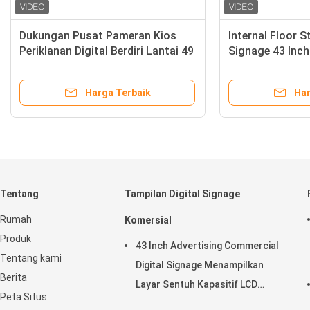
 Standalone
Bus Stop Floor Standing Digital
indows 65 Inch
Signage / 49 Inch Windows
g
Advertising Media Player
 Terbaik
Harga Terbaik
Tentang
Tampilan Digital Signage
Rumah
Komersial
Produk
43 Inch Advertising Commercial
Tentang kami
Digital Signage Menampilkan
Berita
Layar Sentuh Kapasitif LCD
Peta Situs
Horisontal