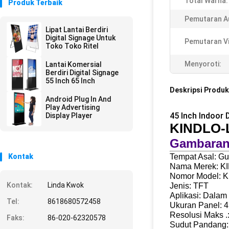
Total Warna:
Produk Terbaik
Pemutaran A
Lipat Lantai Berdiri
Digital Signage Untuk
Pemutaran V
Toko Toko Ritel
Menyoroti:
Lantai Komersial
Berdiri Digital Signage
55 Inch 65 Inch
Deskripsi Produk
Android Plug In And
Play Advertising
45 Inch Indoor 
Display Player
KINDLO-
Gambaran
Kontak
Tempat Asal: G
Nama Merek: K
Nomor Model: 
Kontak:
Linda Kwok
Jenis: TFT
Aplikasi: Dala
Tel:
8618680572458
Ukuran Panel: 4
Resolusi Maks .
Faks:
86-020-62320578
Sudut Pandang: 