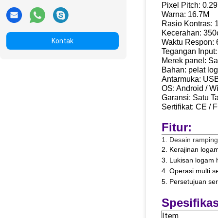
Pixel Pitch: 0.
Warna: 16.7M
Rasio Kontras: 
Kecerahan: 350
Kontak
Waktu Respon:
Tegangan Input
Merek panel: S
Bahan: pelat l
Antarmuka: US
OS: Android / W
Garansi: Satu T
Sertifikat: CE 
Fitur:
1. Desain ramping
2. Kerajinan log
3. Lukisan logam 
4. Operasi multi s
5. Persetujuan ser
Spesifikas
Item