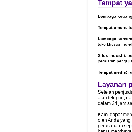
Tempat ya
Lembaga keuan
Tempat umum:
to
Lembaga komers
toko khusus, hotel
Situs industri:
pe
peralatan pengujian
Tempat medis:
ru
Layanan p
Setelah penjual
atau telepon, 
dalam 24 jam sa
Kami dapat meng
oleh Anda yang 
perusahaan sepe
harus membayar