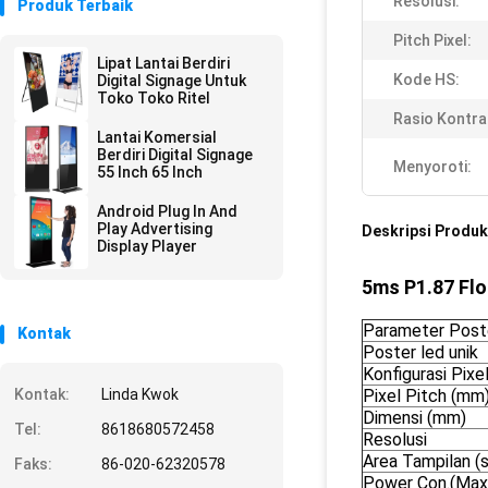
Resolusi:
Produk Terbaik
Pitch Pixel:
Lipat Lantai Berdiri
Kode HS:
Digital Signage Untuk
Toko Toko Ritel
Rasio Kontra
Lantai Komersial
Berdiri Digital Signage
Menyoroti:
55 Inch 65 Inch
Android Plug In And
Play Advertising
Deskripsi Produk
Display Player
5ms P1.87 Flo
Parameter Poste
Kontak
Poster led unik
Konfigurasi Pixe
Kontak:
Linda Kwok
Pixel Pitch (mm
Dimensi (mm)
Tel:
8618680572458
Resolusi
Area Tampilan (
Faks:
86-020-62320578
Power Con.(Max