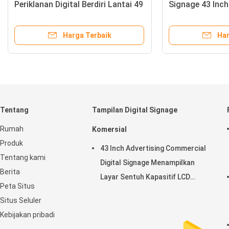
Periklanan Digital Berdiri Lantai 49
Signage 43 Inc
Inch
Pusat Perbelan
Harga Terbaik
Har
Tentang
Tampilan Digital Signage
Rumah
Komersial
Produk
43 Inch Advertising Commercial
Tentang kami
Digital Signage Menampilkan
Berita
Layar Sentuh Kapasitif LCD
Peta Situs
Horisontal
Situs Seluler
Kebijakan pribadi