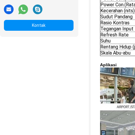
Power Con.(Rata
Kecerahan (nits)
Sudut Pandang
Rasio Kontras
Kontak
Tegangan Input
Refresh Rate
Suhu
Rentang Hidup (
Skala Abu-abu
Aplikasi