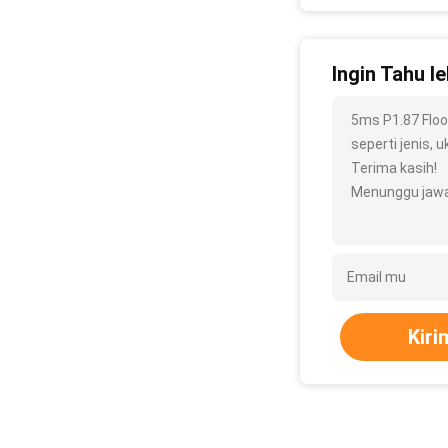
Ingin Tahu le
5ms P1.87 Floo
seperti jenis, u
Terima kasih!
Menunggu jawa
Kiri