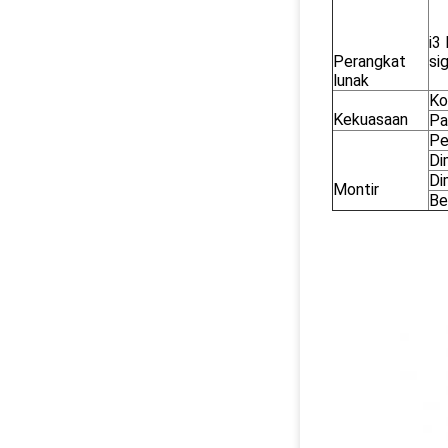
i3
Perangkat
si
lunak
Ko
Kekuasaan
Pa
Pe
Di
Di
Montir
Be