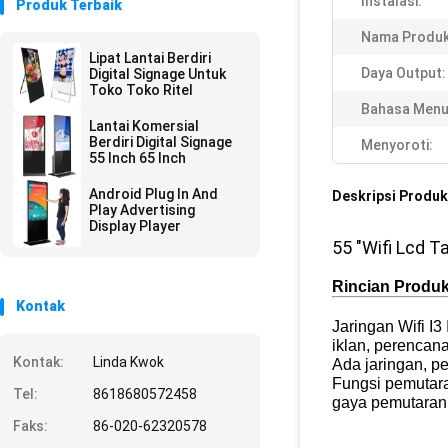
Instalasi:
Produk Terbaik
Nama Produk
Lipat Lantai Berdiri
Daya Output:
Digital Signage Untuk
Toko Toko Ritel
Bahasa Menu
Lantai Komersial
Berdiri Digital Signage
Menyoroti:
55 Inch 65 Inch
Android Plug In And
Deskripsi Produk
Play Advertising
Display Player
55 "Wifi Lcd 
Rincian Produ
Kontak
Jaringan Wifi I3
iklan, perencan
Kontak:
Linda Kwok
Ada jaringan, p
Fungsi pemutara
Tel:
8618680572458
gaya pemutaran,
Faks:
86-020-62320578