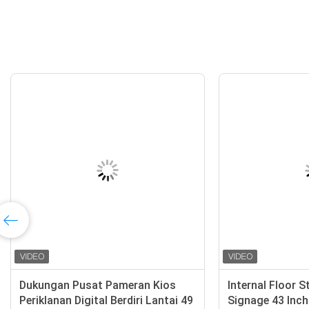
l
Dukungan Pusat Pameran Kios
Interna
Periklanan Digital Berdiri Lantai 49
Signag