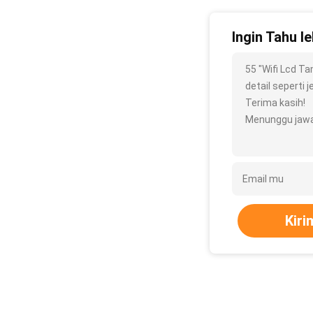
Ingin Tahu le
55 "Wifi Lcd T
detail seperti j
Terima kasih!
Menunggu jawa
Kiri