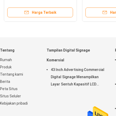
Inch
Pusat 
Harga Terbaik
Tentang
Tampilan Digital Signage
Rumah
Komersial
Produk
43 Inch Advertising Commercial
Tentang kami
Digital Signage Menampilkan
Berita
Layar Sentuh Kapasitif LCD
Peta Situs
Horisontal
Situs Seluler
Kebijakan pribadi